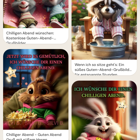
Chilligen Abend wünschen:
Kostenlose Guten-Abend-
Grußbilder
Wenn ich so sitze geht's: Ein
süßes Guten-Abend-Grußbild
für entspannte Stunden
Chilliger Abend - Guten Abend
Gruß mit süßem Hasen