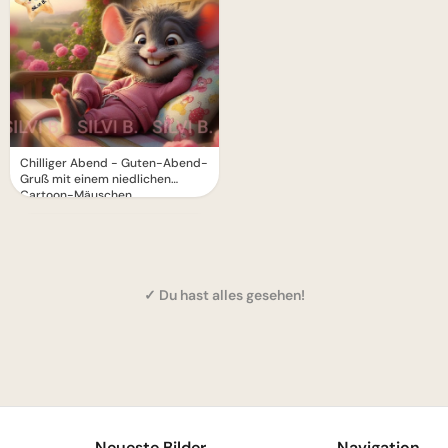
Chilliger Abend - Guten-Abend-
Gruß mit einem niedlichen
Cartoon-Mäuschen
✓ Du hast alles gesehen!
1
Neueste Bilder
Navigation