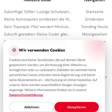
Zukünftige Tüftler: Lustige Schulstart-Grüße für Facebook
Startseite
Kleine Astronauten entdecken die Welt: Schulstart-Bilder für YouTube
Entdecken
Dein Traumjob: Pilot werden! Motivierende Bilder für YouTube
Trending Heute
Zukunft gestalten: Kleine Coder glänzen für Instagram
Meistgesehen
Schulstart mit großen Plänen: Der kleine Architekt erobert Pinterest!
Sammlungen
Artikel
🍪
Wir verwenden Cookies
Cookies sind kleine Textdateien, die auf deinem Gerät
gespeichert werden, um die Nutzung einer Website zu
Über Debilder
ermöglichen oder zu verbessern. Debilder.net sammelt keine
persönlichen Daten, erfordert keine Registrierung und bietet
Debilder ist deine Plattform für die schönsten Grüße und Bilder
keine Abonnements an – die Nutzung ist immer kostenlos. Auf
zum Teilen. Entdecke unsere Sammlung und verschenke ein
unserer Seite werden ausschließlich Google-Anzeigen
Lächeln!
angezeigt. Weitere Informationen findest du in unserer
Datenschutzerklärung
.
Über uns
Kontakt
Redaktion
Impressum
Datenschutzerklärung
Ablehnen
Akzeptieren