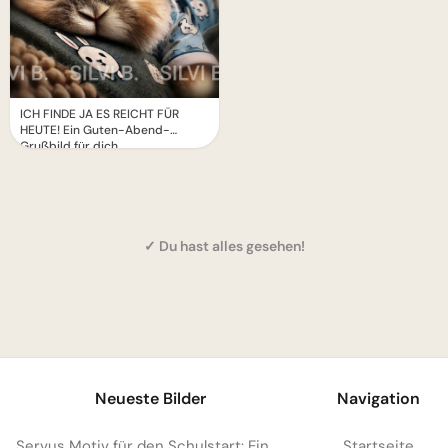
ICH FINDE JA ES REICHT FÜR
HEUTE! Ein Guten-Abend-
Grußbild für dich
✓ Du hast alles gesehen!
1
Neueste Bilder
Navigation
Servus Motiv für den Schulstart: Eine lustige Eichhörnchen Grafik für WhatsApp
Startseite