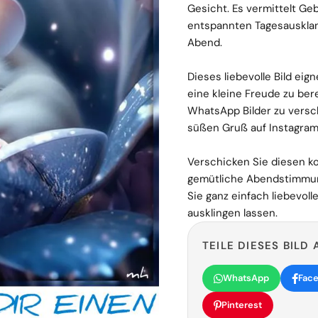
Gesicht. Es vermittelt G
entspannten Tagesausklan
Abend.
Dieses liebevolle Bild eig
eine kleine Freude zu bere
WhatsApp Bilder zu versch
süßen Gruß auf Instagram
Verschicken Sie diesen k
gemütliche Abendstimmung
Sie ganz einfach liebevol
ausklingen lassen.
TEILE DIESES BILD 
WhatsApp
Fac
Pinterest