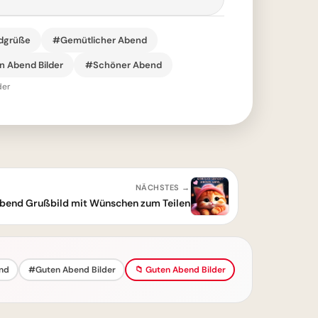
dgrüße
#Gemütlicher Abend
 Abend Bilder
#Schöner Abend
der
NÄCHSTES →
bend Grußbild mit Wünschen zum Teilen
nd
#Guten Abend Bilder
📁 Guten Abend Bilder