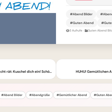
#Abend Bilder
#Aben
#Guten Abend
#Guten
3 Aufrufe
·
Guten Abend Bil
Guten-Abend-Grußbild: Der Wetterbericht rät: Kuschel dich ein! Schönen Abend!
HUHU! Gemütlichen A
#Abend Bilder
#Abendgrüße
#Gemütlicher Abend
#Guten Abe