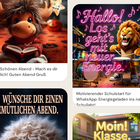
 Schönen Abend - Mach es dir
lich! Guten Abend Gruß
Motivierender Schulstart für
WhatsApp: Energiegeladen ins n
Schuljahr!