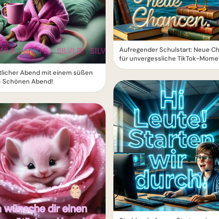
Aufregender Schulstart: Neue C
für unvergessliche TikTok-Mome
licher Abend mit einem süßen
- Schönen Abend!