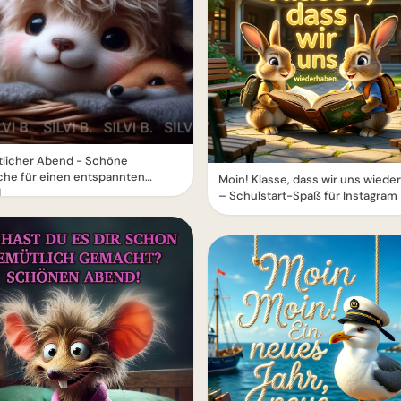
licher Abend - Schöne
he für einen entspannten
Moin! Klasse, dass wir uns wied
d
– Schulstart-Spaß für Instagram