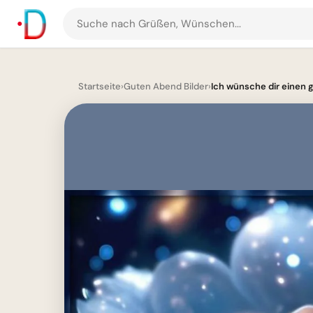
Suche
nach
Grüßen
und
Startseite
›
Guten Abend Bilder
›
Ich wünsche dir einen 
Bildern