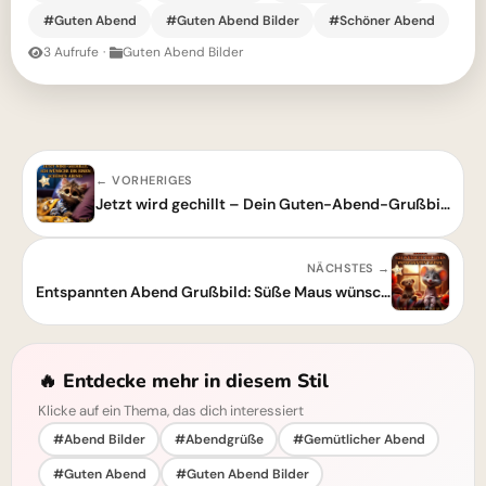
#Guten Abend
#Guten Abend Bilder
#Schöner Abend
3 Aufrufe
·
Guten Abend Bilder
← VORHERIGES
Jetzt wird gechillt – Dein Guten-Abend-Grußbild für einen schönen Abend
NÄCHSTES →
Entspannten Abend Grußbild: Süße Maus wünscht dir schöne Stunden!
🔥 Entdecke mehr in diesem Stil
Klicke auf ein Thema, das dich interessiert
#Abend Bilder
#Abendgrüße
#Gemütlicher Abend
#Guten Abend
#Guten Abend Bilder