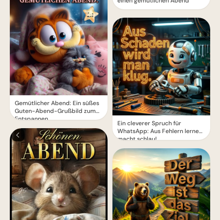
einen gemütlichen Abend
Gemütlicher Abend: Ein süßes
Guten-Abend-Grußbild zum
Entspannen
Ein cleverer Spruch für
WhatsApp: Aus Fehlern lernen
macht schlau!