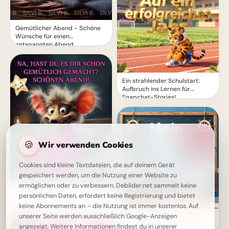
Gemütlicher Abend - Schöne
Wünsche für einen
entspannten Abend
Ein strahlender Schulstart:
Aufbruch ins Lernen für
Snapchat-Stories!
🍪
Wir verwenden Cookies
Cookies sind kleine Textdateien, die auf deinem Gerät
gespeichert werden, um die Nutzung einer Website zu
ermöglichen oder zu verbessern. Debilder.net sammelt keine
Gemütlicher Abend mit einem
persönlichen Daten, erfordert keine Registrierung und bietet
süßen Gruß - Schönen Abend!
keine Abonnements an – die Nutzung ist immer kostenlos. Auf
unserer Seite werden ausschließlich Google-Anzeigen
Ein schwungvoller Start ins
Lernen: Schulbeginn Grüße für
angezeigt. Weitere Informationen findest du in unserer