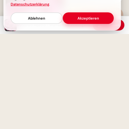
Instagram
Datenschutzerklärung
.
Ablehnen
Akzeptieren
Schönen Abend - Wünsch dir einen gemütlichen Abend
Download
Gemütlicher Abend - Süßes
Katzchen in rosa Rose
Fröhlicher Schulstart:
Gemeinsamkeit und
Lernfreude teilen via
WhatsApp!