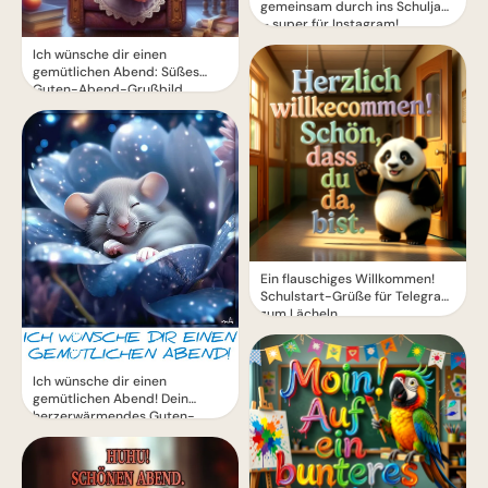
gemeinsam durch ins Schuljahr
– super für Instagram!
Ich wünsche dir einen
gemütlichen Abend: Süßes
Guten-Abend-Grußbild
Ein flauschiges Willkommen!
Schulstart-Grüße für Telegram
zum Lächeln
Ich wünsche dir einen
gemütlichen Abend! Dein
herzerwärmendes Guten-
Abend-Grußbild