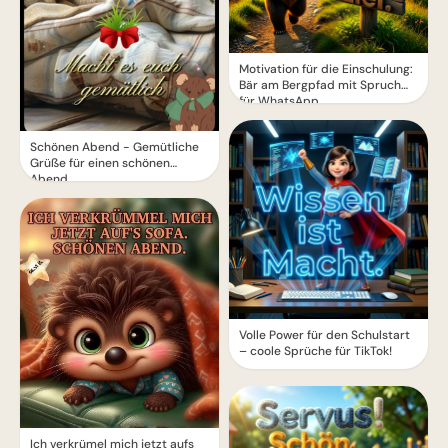
Motivation für die Einschulung:
Bär am Bergpfad mit Spruch
für WhatsApp
Schönen Abend - Gemütliche
Grüße für einen schönen
Abend
Volle Power für den Schulstart
– coole Sprüche für TikTok!
Ich verkrümel mich jetzt aufs