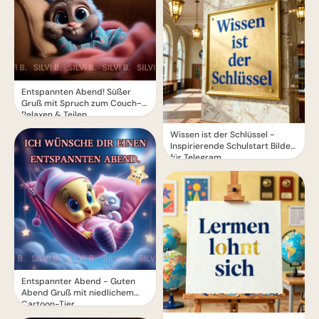
Entspannten Abend! Süßer
Gruß mit Spruch zum Couch-
Relaxen & Teilen
Wissen ist der Schlüssel -
Inspirierende Schulstart Bilder
für Telegram
Entspannter Abend - Guten
Abend Gruß mit niedlichem
Cartoon-Tier