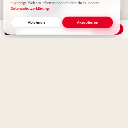
angezeigt. Weitere Informationen findest du in unserer
Wissen ist Macht: Die perfekte
Schulstart-Botschaft für
Datenschutzerklärung
.
Instagram!
Ablehnen
Akzeptieren
Schönen Abend wünschen: Niedliches Guten-Abend-Grußbild mit Igel zum Teilen
Download
Guten Abend - Ein dicker
Abenddrücker für dich
Weisheit durch Erfahrung: Ein
motivierender Spruch für
Facebook zum Schulstart.