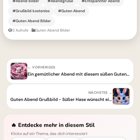
#Abend Bilder
#Abendgrüße
#Entspannter Abend
#Grußbild kostenlos
#Guten Abend
#Guten Abend Bilder
2 Aufrufe
·
Guten Abend Bilder
← VORHERIGES
Ein gemütlicher Abend mit diesem süßen Guten-Abend-Grußbild für dich
NÄCHSTES →
Guten Abend Grußbild - Süßer Hase wünscht einen schönen Abend
🔥 Entdecke mehr in diesem Stil
Klicke auf ein Thema, das dich interessiert