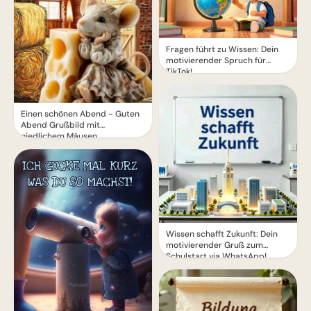
Fragen führt zu Wissen: Dein
motivierender Spruch für
TikTok!
Einen schönen Abend - Guten
Abend Grußbild mit
niedlichem Mäusen
Wissen schafft Zukunft: Dein
motivierender Gruß zum
Schulstart via WhatsApp!