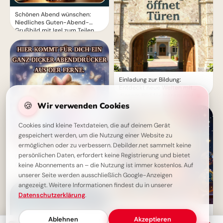
Schönen Abend wünschen:
Niedliches Guten-Abend-
Grußbild mit Igel zum Teilen
Einladung zur Bildung:
Entdeckt neue Welten mit
diesem Bild für Instagram!
🍪
Wir verwenden Cookies
Cookies sind kleine Textdateien, die auf deinem Gerät
gespeichert werden, um die Nutzung einer Website zu
ermöglichen oder zu verbessern. Debilder.net sammelt keine
persönlichen Daten, erfordert keine Registrierung und bietet
Ganz dicker Abenddrücker -
Guten Abend Gruß
keine Abonnements an – die Nutzung ist immer kostenlos. Auf
unserer Seite werden ausschließlich Google-Anzeigen
angezeigt. Weitere Informationen findest du in unserer
Datenschutzerklärung
.
Entdecke das Universum des
Ablehnen
Akzeptieren
Lernens: Motivierende