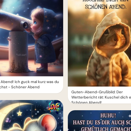
Abend! Ich guck mal kurz was du
chst - Schöner Abend
Guten-Abend-Grußbild: Der
Wetterbericht rät: Kuschel dich e
Schönen Abend!