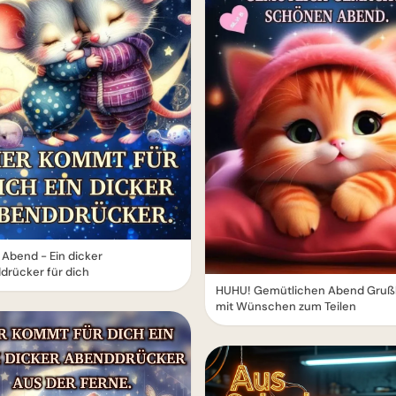
Abend - Ein dicker
drücker für dich
HUHU! Gemütlichen Abend Grußb
mit Wünschen zum Teilen