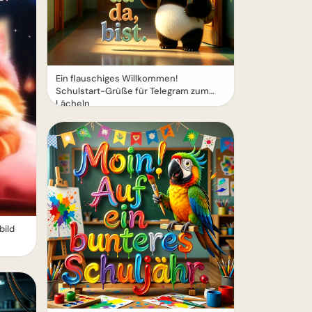
Ein flauschiges Willkommen!
Schulstart-Grüße für Telegram zum
Lächeln
ild