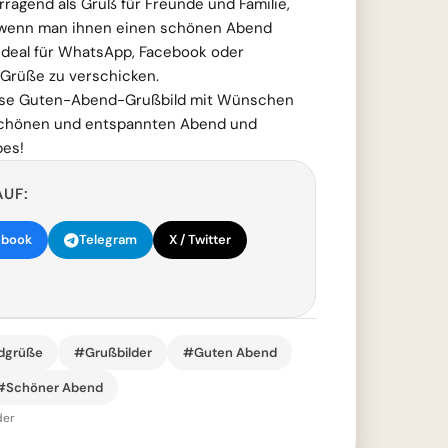
rragend als Gruß für Freunde und Familie,
wenn man ihnen einen schönen Abend
ideal für WhatsApp, Facebook oder
 Grüße zu verschicken.
nlose Guten-Abend-Grußbild mit Wünschen
schönen und entspannten Abend und
bes!
AUF:
ebook
Telegram
X / Twitter
dgrüße
#Grußbilder
#Guten Abend
#Schöner Abend
der