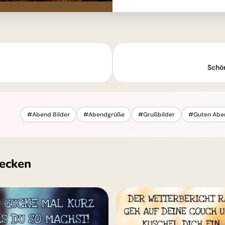
Schö
#Abend Bilder
#Abendgrüße
#Grußbilder
#Guten Abe
ecken