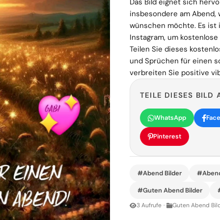
Das Bild eignet sich hervo
insbesondere am Abend, 
wünschen möchte. Es ist 
Instagram, um kostenlose
Teilen Sie dieses koste
und Sprüchen für einen 
verbreiten Sie positive vi
TEILE DIESES BILD 
WhatsApp
Fac
Pinterest
#Abend Bilder
#Aben
#Guten Abend Bilder
3 Aufrufe
·
Guten Abend Bil