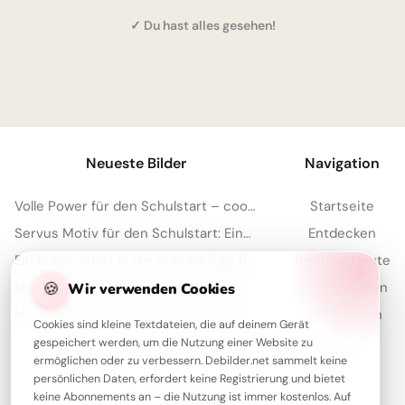
✓ Du hast alles gesehen!
1
Neueste Bilder
Navigation
Volle Power für den Schulstart – coole Sprüche für TikTok!
Startseite
Servus Motiv für den Schulstart: Eine lustige Eichhörnchen Grafik für WhatsApp
Entdecken
Ein Super-Start in die Schule! Tolle Bilder für Pinterest zum Teilen.
Trending Heute
🍪
Motivierender Schulstart für WhatsApp: Energiegeladen ins neue Schuljahr!
Meistgesehen
Wir verwenden Cookies
Moin! Klasse, dass wir uns wiederhaben – Schulstart-Spaß für Instagram
Sammlungen
Cookies sind kleine Textdateien, die auf deinem Gerät
Artikel
gespeichert werden, um die Nutzung einer Website zu
ermöglichen oder zu verbessern. Debilder.net sammelt keine
persönlichen Daten, erfordert keine Registrierung und bietet
keine Abonnements an – die Nutzung ist immer kostenlos. Auf
Über Debilder