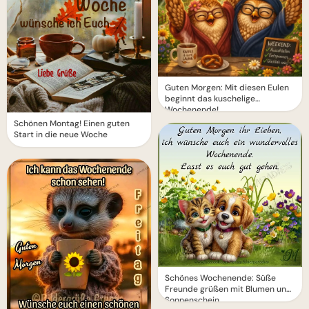
Guten Morgen: Mit diesen Eulen
beginnt das kuschelige
Wochenende!
Schönen Montag! Einen guten
Start in die neue Woche
Schönes Wochenende: Süße
Freunde grüßen mit Blumen und
Sonnenschein