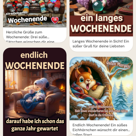
Herzliche Grüße zum
Wochenende: Drei süße
Langes Wochenende in Sicht! Ein
Kätzchen wünschen dir eine
süßer Gruß für deine Liebsten
erholsame Zeit
Endlich Wochenende! Ein süßes
Eichhörnchen wünscht dir einen
tollen Start.