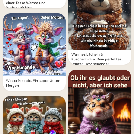
einer Tasse Wärme und
Herbstgefühlen
Warmes Lächeln &
Kuschelgrüße: Dein perfektes
Winter-Wochenende!
Winterfreunde: Ein super Guten
Morgen