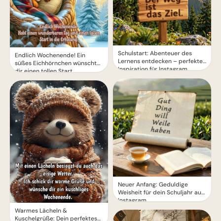
Schulstart: Abenteuer des
Endlich Wochenende! Ein
Lernens entdecken – perfekte
süßes Eichhörnchen wünscht
Inspiration für Instagram
dir einen tollen Start.
Neuer Anfang: Geduldige
Weisheit für dein Schuljahr auf
Instagram.
Warmes Lächeln &
Kuschelgrüße: Dein perfektes