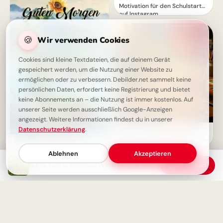
Motivation für den Schulstart
auf Instagram.
🍪
Wir verwenden Cookies
Cookies sind kleine Textdateien, die auf deinem Gerät
gespeichert werden, um die Nutzung einer Website zu
ermöglichen oder zu verbessern. Debilder.net sammelt keine
persönlichen Daten, erfordert keine Registrierung und bietet
keine Abonnements an – die Nutzung ist immer kostenlos. Auf
unserer Seite werden ausschließlich Google-Anzeigen
angezeigt. Weitere Informationen findest du in unserer
Datenschutzerklärung
.
Geduld zahlt sich aus: Eine
motivierende Schulweisheit für
Guten Morgen, Schönes
dein Pinterest Board
Wochenende: Romantische
Ablehnen
Akzeptieren
Bilder für einen friedvollen
Hurra, Hurra! Schönes Wochenende Bilder – Herzliche Grüße teilen!
Download
Start