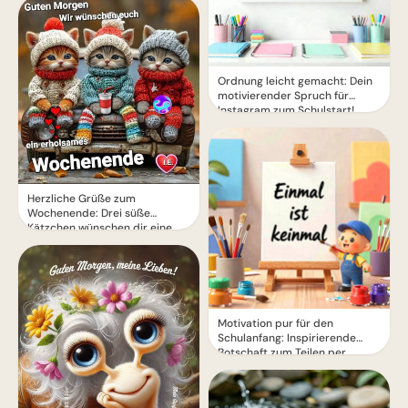
Ordnung leicht gemacht: Dein
motivierender Spruch für
Instagram zum Schulstart!
Herzliche Grüße zum
Wochenende: Drei süße
Kätzchen wünschen dir eine
erholsame Zeit
Motivation pur für den
Schulanfang: Inspirierende
Botschaft zum Teilen per
WhatsApp!