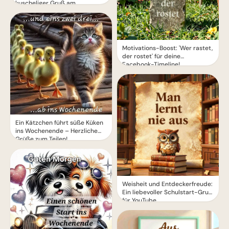
kuscheliger Gruß am
Wintermorgen
Motivations-Boost: 'Wer rastet,
der rostet' für deine
Facebook-Timeline!
Ein Kätzchen führt süße Küken
ins Wochenende – Herzliche
Grüße zum Teilen!
Weisheit und Entdeckerfreude:
Ein liebevoller Schulstart-Gruß
für YouTube