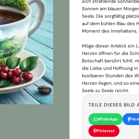
sich strahlende Sonnenblu
Sonnen am blauen Morgen
Seele. Die sorgfältig pla
auf dem kühlen Blau des H
Moment des Innehaltens, 
Möge dieser Anblick ein L
Herzen öffnen für die Sch
Botschaft berührt fühlt, m
die Liebe und Hoffnung in
kostbaren Stunden des Wo
Herzen liegen, und so ein
Seele zu Seele reicht.
TEILE DIESES BILD 
WhatsApp
Fac
Pinterest