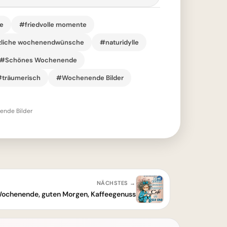
e
#friedvolle momente
zliche wochenendwünsche
#naturidylle
#Schönes Wochenende
träumerisch
#Wochenende Bilder
nde Bilder
NÄCHSTES →
ochenende, guten Morgen, Kaffeegenuss