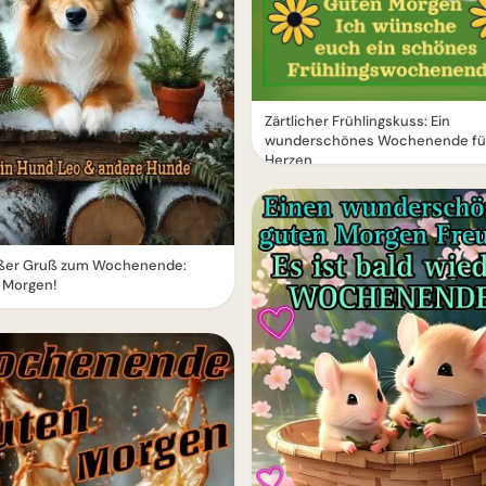
Zärtlicher Frühlingskuss: Ein
wunderschönes Wochenende für
Herzen
üßer Gruß zum Wochenende:
 Morgen!