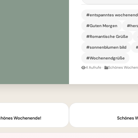
#entspanntes wochenend
#Guten Morgen
#her
#Romantische Grüße
#sonnenblumen bild
#
#Wochenendgrüße
4 Aufrufe
·
Schönes Wochene
Schönes Wochenende!
Schönes W