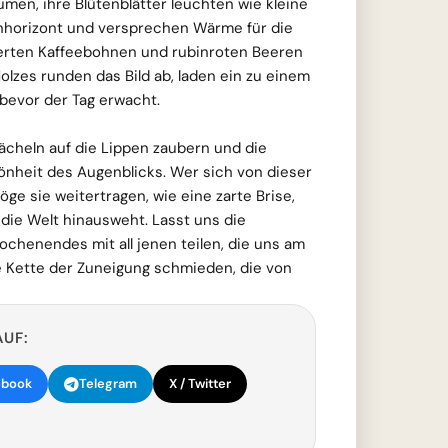
men, ihre Blütenblätter leuchten wie kleine
horizont und versprechen Wärme für die
tzierten Kaffeebohnen und rubinroten Beeren
olzes runden das Bild ab, laden ein zu einem
bevor der Tag erwacht.
ächeln auf die Lippen zaubern und die
önheit des Augenblicks. Wer sich von dieser
öge sie weitertragen, wie eine zarte Brise,
 die Welt hinausweht. Lasst uns die
chenendes mit all jenen teilen, die uns am
e Kette der Zuneigung schmieden, die von
AUF:
ebook
Telegram
X / Twitter