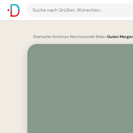
Suche
nach
Grüßen
und
Startseite
›
Schönes Wochenende Bilder
›
Guten Morgen
Bildern