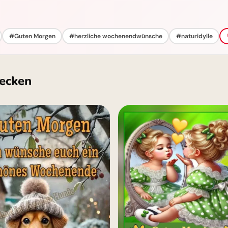
#Guten Morgen
#herzliche wochenendwünsche
#naturidylle
ecken