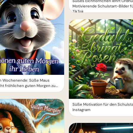
Süßes Eichhörnchen lehrt Ordnu
Motivierende Schulstart-Bilder f
TikTok
ch Wochenende: Süße Maus
ht fröhlichen guten Morgen zum
Süße Motivation für den Schulsta
Instagram