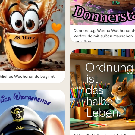
Donnerstag: Warme Wochenend
Vorfreude mit süßen Mäuschen
genießen
röhliches Wochenende beginnt