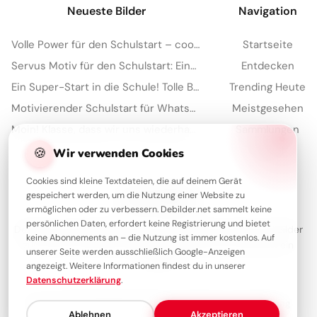
Neueste Bilder
Navigation
Volle Power für den Schulstart – coole Sprüche für TikTok!
Startseite
Servus Motiv für den Schulstart: Eine lustige Eichhörnchen Grafik für WhatsApp
Entdecken
Ein Super-Start in die Schule! Tolle Bilder für Pinterest zum Teilen.
Trending Heute
Motivierender Schulstart für WhatsApp: Energiegeladen ins neue Schuljahr!
Meistgesehen
Moin! Klasse, dass wir uns wiederhaben – Schulstart-Spaß für Instagram
Sammlungen
Artikel
🍪
Wir verwenden Cookies
Cookies sind kleine Textdateien, die auf deinem Gerät
gespeichert werden, um die Nutzung einer Website zu
Über Debilder
ermöglichen oder zu verbessern. Debilder.net sammelt keine
persönlichen Daten, erfordert keine Registrierung und bietet
Debilder ist deine Plattform für die schönsten Grüße und Bilder
keine Abonnements an – die Nutzung ist immer kostenlos. Auf
zum Teilen. Entdecke unsere Sammlung und verschenke ein
unserer Seite werden ausschließlich Google-Anzeigen
Lächeln!
angezeigt. Weitere Informationen findest du in unserer
Datenschutzerklärung
.
Über uns
Kontakt
Redaktion
Impressum
Datenschutzerklärung
Ablehnen
Akzeptieren