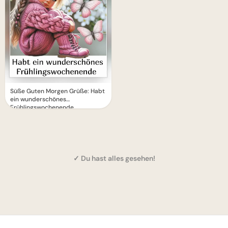
Süße Guten Morgen Grüße: Habt
ein wunderschönes
Frühlingswochenende
✓ Du hast alles gesehen!
1