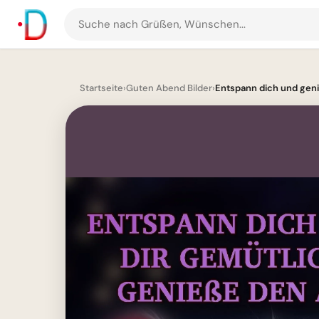
Suche
nach
Grüßen
und
Startseite
›
Guten Abend Bilder
›
Entspann dich und geni
Bildern