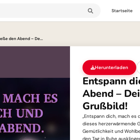
Startseite
eße den Abend – De...
Herunterladen
Entspann di
Abend – De
Grußbild!
„Entspann dich, mach es 
dieses herzerwärmende G
Gemütlichkeit und Wohlbefi
den Tag in Ruhe ausklinge