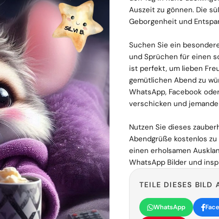
Auszeit zu gönnen. Die sü
Geborgenheit und Entspa
Suchen Sie ein besonde
und Sprüchen für einen 
ist perfekt, um lieben Fre
gemütlichen Abend zu wün
WhatsApp, Facebook oder
verschicken und jemandem
Nutzen Sie dieses zauberh
Abendgrüße kostenlos zu ü
einen erholsamen Ausklang
WhatsApp Bilder und inspi
TEILE DIESES BILD 
WhatsApp
Fac