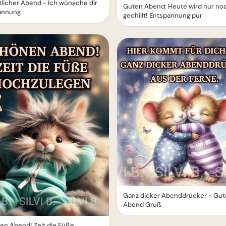
icher Abend - Ich wünsche dir
Guten Abend: Heute wird nur no
annung
gechillt! Entspannung pur
Ganz dicker Abenddrücker - Gu
Abend Gruß
en Abend! Zeit die Füße