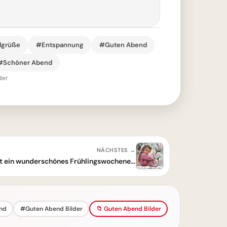
grüße
#Entspannung
#Guten Abend
#Schöner Abend
der
NÄCHSTES →
Süße Guten Morgen Grüße: Habt ein wunderschönes Frühlingswochenende
nd
#Guten Abend Bilder
📁 Guten Abend Bilder