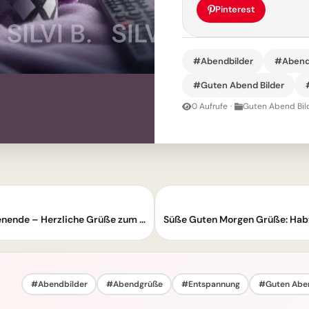
Pinterest
#Abendbilder
#Abend
#Guten Abend Bilder
0 Aufrufe
·
Guten Abend Bil
Ein Kätzchen führt süße Küken ins Wochenende – Herzliche Grüße zum Teilen!
#Abendbilder
#Abendgrüße
#Entspannung
#Guten Abe