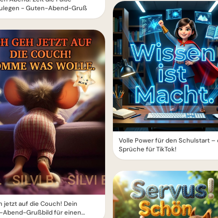
ulegen - Guten-Abend-Gruß
Volle Power für den Schulstart –
Sprüche für TikTok!
h jetzt auf die Couch! Dein
-Abend-Grußbild für einen