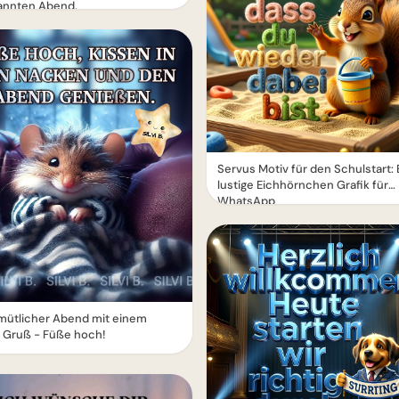
annten Abend.
Servus Motiv für den Schulstart: 
lustige Eichhörnchen Grafik für
WhatsApp
mütlicher Abend mit einem
 Gruß - Füße hoch!