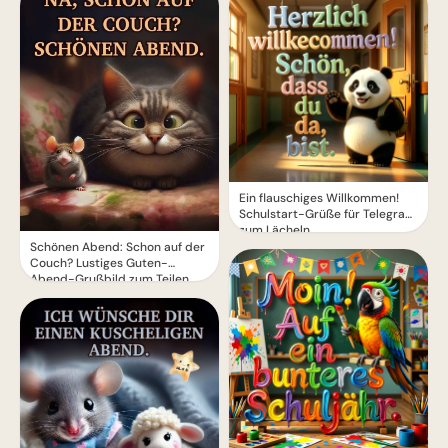
Ein flauschiges Willkommen!
Schulstart-Grüße für Telegram
zum Lächeln
Schönen Abend: Schon auf der
Couch? Lustiges Guten-
Abend-Grußbild zum Teilen