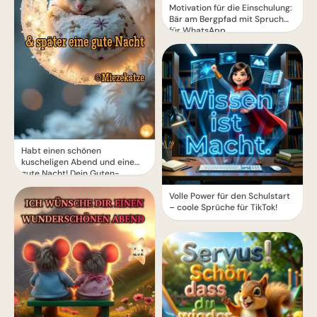
Motivation für die Einschulung:
Bär am Bergpfad mit Spruch
für WhatsApp
Habt einen schönen
kuscheligen Abend und eine
gute Nacht! Dein Guten-
Abend-Grußbild zum Teilen.
Volle Power für den Schulstart
– coole Sprüche für TikTok!