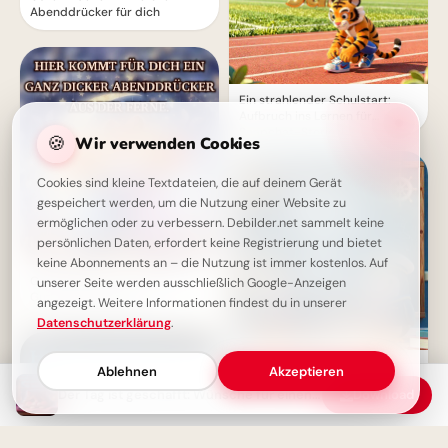
Abenddrücker für dich
Ein strahlender Schulstart:
Aufbruch ins Lernen für
Snapchat-Stories!
🍪
Wir verwenden Cookies
Cookies sind kleine Textdateien, die auf deinem Gerät
gespeichert werden, um die Nutzung einer Website zu
ermöglichen oder zu verbessern. Debilder.net sammelt keine
persönlichen Daten, erfordert keine Registrierung und bietet
keine Abonnements an – die Nutzung ist immer kostenlos. Auf
Ganz dicker Abenddrücker -
unserer Seite werden ausschließlich Google-Anzeigen
Guten Abend Gruß
angezeigt. Weitere Informationen findest du in unserer
Datenschutzerklärung
.
Ein schwungvoller Start ins
Ablehnen
Akzeptieren
Lernen: Schulbeginn Grüße für
Der Tag ist geschafft: Wünsche für einen ruhigen Abend und gute Nacht.
Download
Instagram