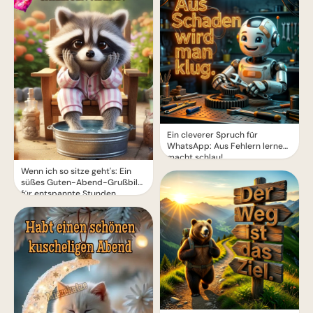
Ein cleverer Spruch für
WhatsApp: Aus Fehlern lernen
macht schlau!
Wenn ich so sitze geht's: Ein
süßes Guten-Abend-Grußbild
für entspannte Stunden