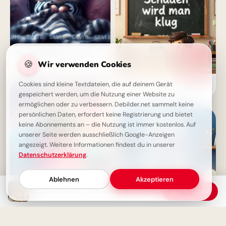
Ein gemütlicher Abend mit
🍪
einem süßen Gruß - Füße
Wir verwenden Cookies
hoch!
Weisheit durch Erfahrung: Ein
Cookies sind kleine Textdateien, die auf deinem Gerät
motivierender Spruch für
gespeichert werden, um die Nutzung einer Website zu
Facebook zum Schulstart.
ermöglichen oder zu verbessern. Debilder.net sammelt keine
persönlichen Daten, erfordert keine Registrierung und bietet
keine Abonnements an – die Nutzung ist immer kostenlos. Auf
unserer Seite werden ausschließlich Google-Anzeigen
angezeigt. Weitere Informationen findest du in unserer
Datenschutzerklärung
.
Ablehnen
Akzeptieren
Schönen Abend - Wünsch dir einen gemütlichen Abend
Download
Guten-Abend-Grußbild:
Wünsche für einen ruhigen
Ohne Fleiß kein Preis: Starte
Abend – jetzt teilen!
deine Lernreise voller