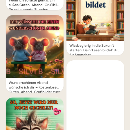
Wenn ich so sitze geht's: Ein
süßes Guten-Abend-Grußbild
für entspannte Stunden
Wissbegierig in die Zukunft
starten: Dein 'Lesen bildet' Bild
für Snapchat
Wunderschönen Abend
wünsche ich dir – Kostenlose
Guten-Abend-Grußbilder zum
Teilen