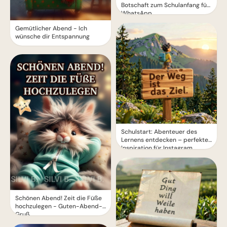
Botschaft zum Schulanfang für
WhatsApp
Gemütlicher Abend - Ich
wünsche dir Entspannung
Schulstart: Abenteuer des
Lernens entdecken – perfekte
Inspiration für Instagram
Schönen Abend! Zeit die Füße
hochzulegen - Guten-Abend-
Gruß