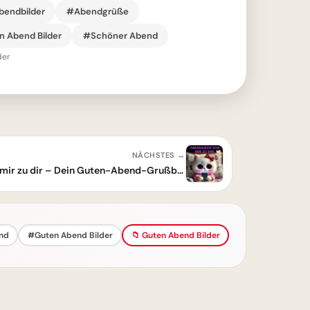
endbilder
#Abendgrüße
 Abend Bilder
#Schöner Abend
der
NÄCHSTES →
Hier kommt ein Abendgruß von mir zu dir – Dein Guten-Abend-Grußbild!
nd
#Guten Abend Bilder
📁 Guten Abend Bilder