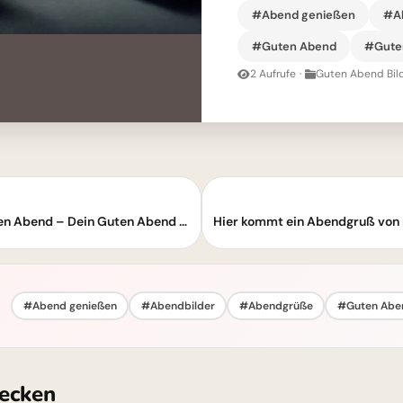
#Abend genießen
#Ab
#Guten Abend
#Guten
2 Aufrufe
·
Guten Abend Bil
Couchtime! Ich wünsche dir einen schönen Abend – Dein Guten Abend Grußbild
#Abend genießen
#Abendbilder
#Abendgrüße
#Guten Abe
ecken