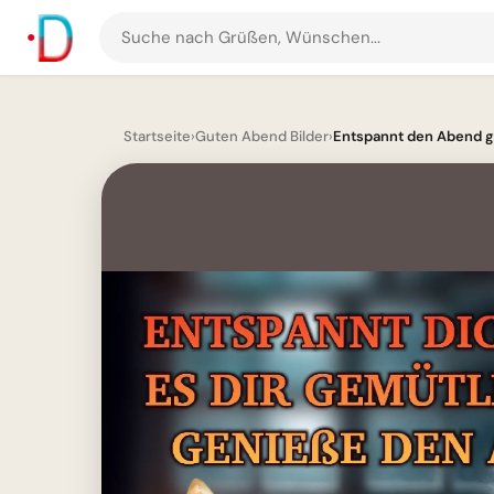
Suche
nach
Grüßen
und
Startseite
›
Guten Abend Bilder
›
Entspannt den Abend ge
Bildern