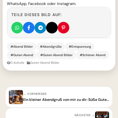
WhatsApp, Facebook oder Instagram.
TEILE DIESES BILD AUF:
#Abend Bilder
#Abendgrüße
#Entspannung
#Guten Abend
#Guten Abend Bilder
#Schöner Abend
0 Aufrufe
·
Guten Abend Bilder
← VORHERIGES
Ein kleiner Abendgruß von mir zu dir: Süße Guten-Abend-Bilder zum Teilen
NÄCHSTES →