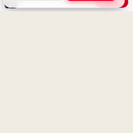
Guten Abend - Wunderschönen Abend wünschen
Download
Weisheit durch Erfahrung: Ein
motivierender Spruch für
Facebook zum Schulstart.
Ein kleiner Abendgruß -
Schöne Abendgrüße zum
Teilen
Ohne Fleiß kein Preis: Starte
deine Lernreise voller
Motivation für Instagram