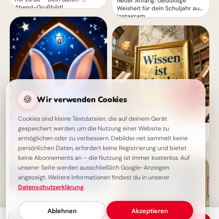
Neuer Anfang: Geduldige
Abend-Grußbild!
Weisheit für dein Schuljahr auf
Instagram.
🍪
Wir verwenden Cookies
Cookies sind kleine Textdateien, die auf deinem Gerät
gespeichert werden, um die Nutzung einer Website zu
Wissen ist Macht: Die perfekte
ermöglichen oder zu verbessern. Debilder.net sammelt keine
Schulstart-Botschaft für
Instagram!
persönlichen Daten, erfordert keine Registrierung und bietet
keine Abonnements an – die Nutzung ist immer kostenlos. Auf
unserer Seite werden ausschließlich Google-Anzeigen
angezeigt. Weitere Informationen findest du in unserer
Datenschutzerklärung
.
Guten Abend Grußbild - Süßer
Hase wünscht einen schönen
Ablehnen
Akzeptieren
Abend