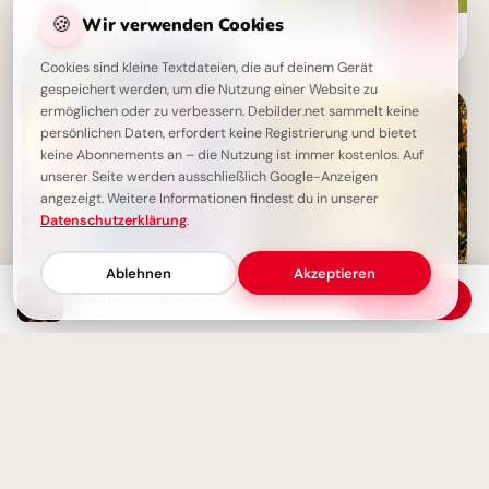
Guten Abend Gruß
🍪
Wir verwenden Cookies
Ein zauberhafter Schulstart:
Motivierende Bilder für
Facebook!
Cookies sind kleine Textdateien, die auf deinem Gerät
gespeichert werden, um die Nutzung einer Website zu
ermöglichen oder zu verbessern. Debilder.net sammelt keine
persönlichen Daten, erfordert keine Registrierung und bietet
keine Abonnements an – die Nutzung ist immer kostenlos. Auf
unserer Seite werden ausschließlich Google-Anzeigen
angezeigt. Weitere Informationen findest du in unserer
Datenschutzerklärung
.
Ablehnen
Akzeptieren
Ich wünsche dir eine schöne Abendzeit! – Süßes Guten-Abend-Grußbild
Download
Ein Lächeln zum Schulstart:
Warme Grüße für dein
Instagram-Profil
Guten Abend - Ein dicker
Abenddrücker für dich