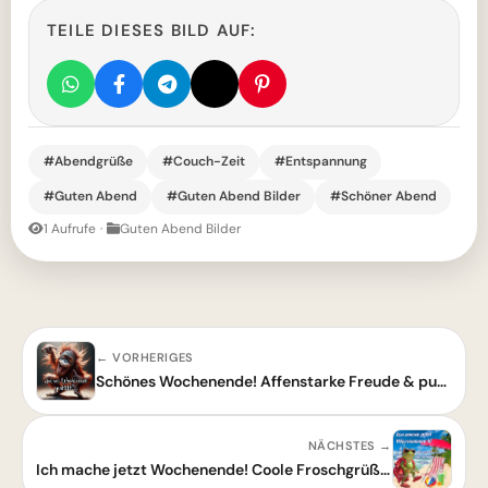
TEILE DIESES BILD AUF:
#Abendgrüße
#Couch-Zeit
#Entspannung
#Guten Abend
#Guten Abend Bilder
#Schöner Abend
1 Aufrufe
·
Guten Abend Bilder
← VORHERIGES
Schönes Wochenende! Affenstarke Freude & pure Energie für deine freien Tage.
NÄCHSTES →
Ich mache jetzt Wochenende! Coole Froschgrüße vom Strand für dich