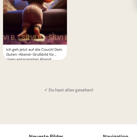
Ich geh jetzt auf die Couch! Dein
Guten-Abend-Grußbild für
einen entspannten Abend.
✓ Du hast alles gesehen!
1
Neueste Bilder
Navigation