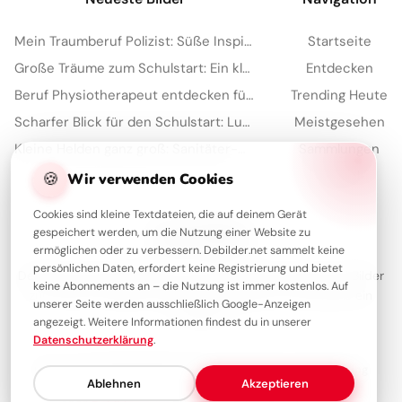
Mein Traumberuf Polizist: Süße Inspiration für kleine Helden auf WhatsApp!
Startseite
Große Träume zum Schulstart: Ein kleiner Feuerwehrmann für YouTube
Entdecken
Beruf Physiotherapeut entdecken für YouTube: Eine spannende Lektion
Trending Heute
Scharfer Blick für den Schulstart: Lustige Bilder für WhatsApp
Meistgesehen
Kleine Helden ganz groß: Sanitäter-Motivation für WhatsApp zum neuen Schuljahr
Sammlungen
Artikel
🍪
Wir verwenden Cookies
Cookies sind kleine Textdateien, die auf deinem Gerät
gespeichert werden, um die Nutzung einer Website zu
Über Debilder
ermöglichen oder zu verbessern. Debilder.net sammelt keine
persönlichen Daten, erfordert keine Registrierung und bietet
Debilder ist deine Plattform für die schönsten Grüße und Bilder
keine Abonnements an – die Nutzung ist immer kostenlos. Auf
zum Teilen. Entdecke unsere Sammlung und verschenke ein
unserer Seite werden ausschließlich Google-Anzeigen
Lächeln!
angezeigt. Weitere Informationen findest du in unserer
Datenschutzerklärung
.
Über uns
Kontakt
Redaktion
Impressum
Datenschutzerklärung
Ablehnen
Akzeptieren