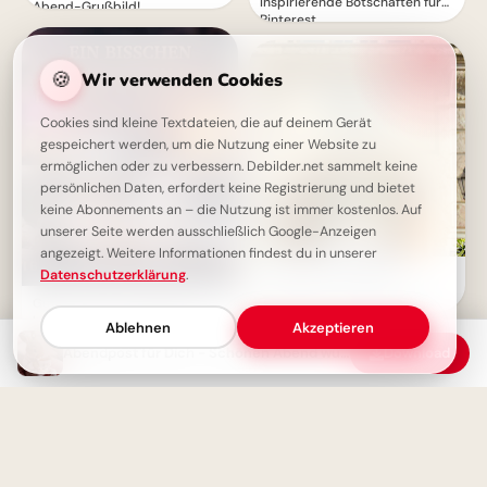
Inspirierende Botschaften für
Abend-Grußbild!
Pinterest
🍪
Wir verwenden Cookies
Cookies sind kleine Textdateien, die auf deinem Gerät
gespeichert werden, um die Nutzung einer Website zu
ermöglichen oder zu verbessern. Debilder.net sammelt keine
persönlichen Daten, erfordert keine Registrierung und bietet
keine Abonnements an – die Nutzung ist immer kostenlos. Auf
unserer Seite werden ausschließlich Google-Anzeigen
angezeigt. Weitere Informationen findest du in unserer
Einladung zur Bildung:
Datenschutzerklärung
.
Entdeckt neue Welten mit
Guten-Abend-Grußbild: Ein
diesem Bild für Instagram!
bisschen vorschlafen für einen
Ablehnen
Akzeptieren
schönen Abend!
Abendpost für Dich - Schönen Abend wünschen
Download