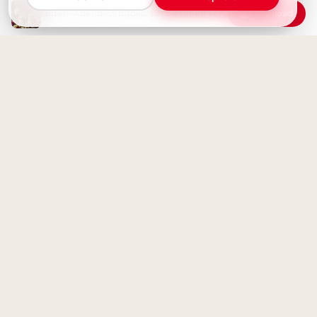
Guten-Abend-Grußbild: Ein bisschen vorschlafen für einen schönen Abend!
Download
Kleine Ingenieure ganz groß:
Inspirierende Schulstart-Bilder
für WhatsApp!
Hier kommt ein Abendgruß von
mir zu dir – Dein Guten-
Abend-Grußbild!
Zukünftige Tüftler: Lustige
Schulstart-Grüße für
Facebook