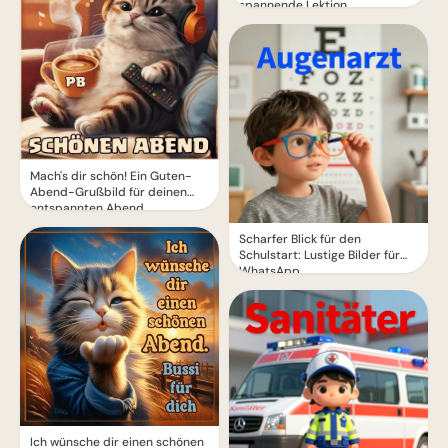
spannende Lektion
Mach's dir schön! Ein Guten-
Abend-Grußbild für deinen
entspannten Abend
Scharfer Blick für den
Schulstart: Lustige Bilder für
WhatsApp
Ich wünsche dir einen schönen