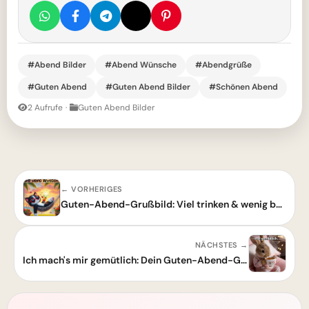
#Abend Bilder
#Abend Wünsche
#Abendgrüße
#Guten Abend
#Guten Abend Bilder
#Schönen Abend
2 Aufrufe
·
Guten Abend Bilder
← VORHERIGES
Guten-Abend-Grußbild: Viel trinken & wenig bewegen für einen schönen Abend!
NÄCHSTES →
Ich mach's mir gemütlich: Dein Guten-Abend-Grußbild für einen entspannten Abend!