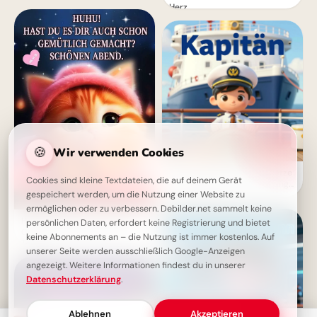
Herz
🍪
Wir verwenden Cookies
Dein Abenteuer beginnt: Setze
Cookies sind kleine Textdateien, die auf deinem Gerät
die Segel für den Schulanfang
gespeichert werden, um die Nutzung einer Website zu
auf Instagram!
ermöglichen oder zu verbessern. Debilder.net sammelt keine
HUHU! Gemütlichen Abend
persönlichen Daten, erfordert keine Registrierung und bietet
Grußbild mit Wünschen zum
keine Abonnements an – die Nutzung ist immer kostenlos. Auf
Teilen
unserer Seite werden ausschließlich Google-Anzeigen
angezeigt. Weitere Informationen findest du in unserer
Datenschutzerklärung
.
Ablehnen
Akzeptieren