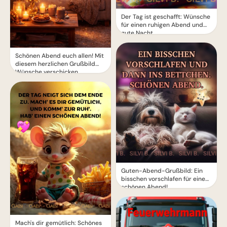
Der Tag ist geschafft: Wünsche
für einen ruhigen Abend und
gute Nacht.
Schönen Abend euch allen! Mit
diesem herzlichen Grußbild
Wünsche verschicken
Guten-Abend-Grußbild: Ein
bisschen vorschlafen für einen
schönen Abend!
Mach's dir gemütlich: Schönes