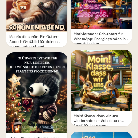
Motivierender Schulstart für
Mach's dir schön! Ein Guten-
WhatsApp: Energiegeladen ins
Abend-Grußbild für deinen
neue Schuljahr!
entspannten Abend
Moin! Klasse, dass wir uns
wiederhaben – Schulstart-
Spaß für Instagram