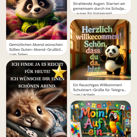
Strahlende Augen: Starten wir
gemeinsam durch ins Schuljahr
– super für Instagram!
Gemütlichen Abend wünschen:
Süßes Guten-Abend-Grußbild
zum Teilen
Ein flauschiges Willkommen!
Schulstart-Grüße für Telegram
zum Lächeln