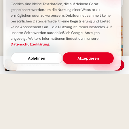
Cookies sind kleine Textdateien, die auf deinem Gerät
Lernen: Schulbeginn Grüße für
Instagram
gespeichert werden, um die Nutzung einer Website zu
ermöglichen oder zu verbessern. Debilder.net sammelt keine
persönlichen Daten, erfordert keine Registrierung und bietet
keine Abonnements an – die Nutzung ist immer kostenlos. Auf
Ein kleiner Abendgruß von mir
unserer Seite werden ausschließlich Google-Anzeigen
zu dir – Wünsche für einen
angezeigt. Weitere Informationen findest du in unserer
schönen Abend
Datenschutzerklärung
.
Ablehnen
Akzeptieren
Guten Abend - Ein dicker Abenddrücker für dich
Download
Fröhlicher Schulstart:
Gemeinsamkeit und
Lernfreude teilen via
WhatsApp!
Schönen Abend: Der Tag ist
beendet! Kostenloses Guten-
Abend-Grußbild für dich.