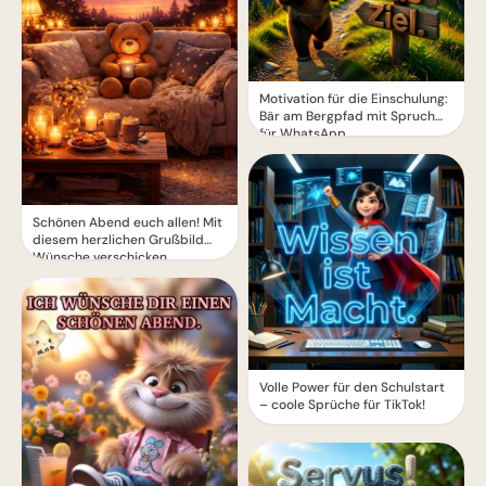
Motivation für die Einschulung:
Bär am Bergpfad mit Spruch
für WhatsApp
Schönen Abend euch allen! Mit
diesem herzlichen Grußbild
Wünsche verschicken
Volle Power für den Schulstart
– coole Sprüche für TikTok!