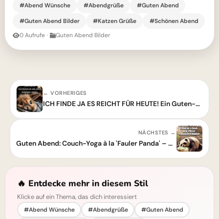
#Abend Wünsche
#Abendgrüße
#Guten Abend
#Guten Abend Bilder
#Katzen Grüße
#Schönen Abend
0 Aufrufe
·
Guten Abend Bilder
← VORHERIGES
ICH FINDE JA ES REICHT FÜR HEUTE! Ein Guten-Abend-Grußbild für dich
NÄCHSTES →
Guten Abend: Couch-Yoga à la 'Fauler Panda' – Dein Grußbild für den Abend!
🔥 Entdecke mehr in diesem Stil
Klicke auf ein Thema, das dich interessiert
#Abend Wünsche
#Abendgrüße
#Guten Abend