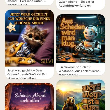
Abend – Herzliche Guten-
Guten Abend - Ein dicker
Abend-Grüße
Abenddrücker für dich
Ein cleverer Spruch für
Jetzt wird gechillt – Dein
WhatsApp: Aus Fehlern lernen
Guten-Abend-Grußbild für
macht schlau!
einen schönen Abend