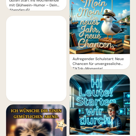
Guten Start ins Wochenende
mit Glühwein-Humor – Dein
Abendgruß!
Aufregender Schulstart: Neue
Chancen für unvergessliche
TikTok-Momente!