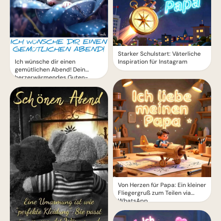
Starker Schulstart: Väterliche
Ich wünsche dir einen
Inspiration für Instagram
gemütlichen Abend! Dein
herzerwärmendes Guten-
Abend-Grußbild
Von Herzen für Papa: Ein kleiner
Fliegergruß zum Teilen via
WhatsApp