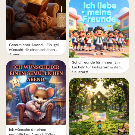
Gemütlicher Abend - Ein Igel
wünscht dir einen schönen
Abend
Schulfreunde für immer: Ein
Lächeln für Instagram & den
Neustart!
Ich wünsche dir einen
gemütlichen Abend: Süßes