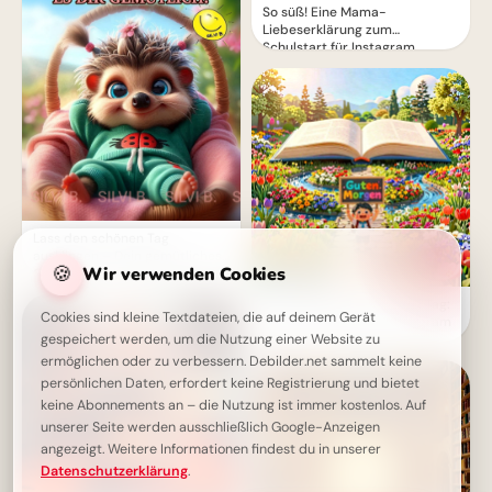
So süß! Eine Mama-
Liebeserklärung zum
Schulstart für Instagram
Lass den schönen Tag
ausklingen – Dein gemütliches
🍪
Wir verwenden Cookies
Guten Abend Grußbild
Ein fröhlicher Start in den Tag:
Cookies sind kleine Textdateien, die auf deinem Gerät
Schulmotivation für Instagram
gespeichert werden, um die Nutzung einer Website zu
ermöglichen oder zu verbessern. Debilder.net sammelt keine
persönlichen Daten, erfordert keine Registrierung und bietet
keine Abonnements an – die Nutzung ist immer kostenlos. Auf
unserer Seite werden ausschließlich Google-Anzeigen
angezeigt. Weitere Informationen findest du in unserer
Datenschutzerklärung
.