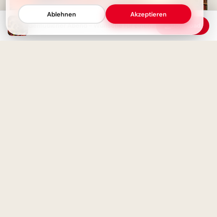
Ablehnen
Akzeptieren
Gemütlicher Abend - Wünsche für einen schönen Abend
Download
Huhu! Schönen Abend - Mach
es dir gemütlich! Guten Abend
Gruß
Der magische Auftakt einer
Bildungsreise: Schulstart-
Momente für YouTube
Der Wetterbericht rät: Bleib
auf der Couch! Ein Guten-
Ein zauberhafter Schulstart:
Abend-Grußbild für einen
Motivierende Bilder für
entspannten Abend.
Facebook!