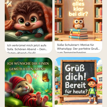
Süße Schulstart-Motive für
Ich verkrümel mich jetzt aufs
WhatsApp: Der perfekte Gruß
Sofa. Schönen Abend – Dein
zum Semesterbeginn
Guten-Abend-Gruß!