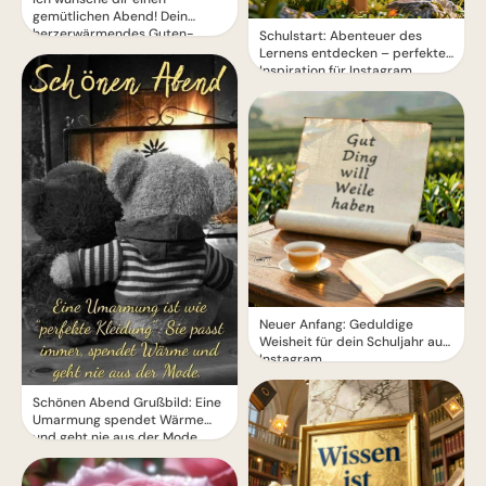
gemütlichen Abend! Dein
herzerwärmendes Guten-
Schulstart: Abenteuer des
Abend-Grußbild
Lernens entdecken – perfekte
Inspiration für Instagram
Neuer Anfang: Geduldige
Weisheit für dein Schuljahr auf
Instagram.
Schönen Abend Grußbild: Eine
Umarmung spendet Wärme
und geht nie aus der Mode.