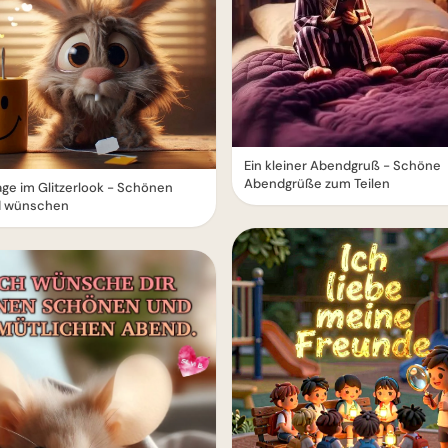
Ein kleiner Abendgruß - Schöne
Abendgrüße zum Teilen
ge im Glitzerlook - Schönen
 wünschen