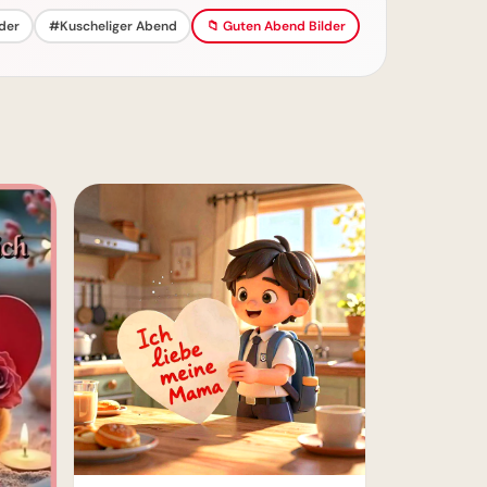
der
#Kuscheliger Abend
📁 Guten Abend Bilder