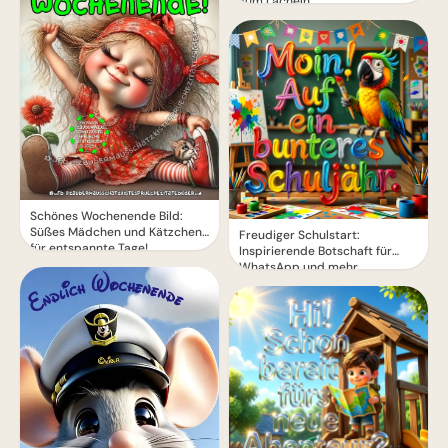
zum Lächeln
Schönes Wochenende Bild:
Süßes Mädchen und Kätzchen
Freudiger Schulstart:
für entspannte Tage!
Inspirierende Botschaft für
WhatsApp und mehr