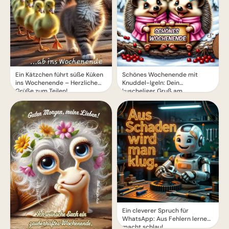
Ein Kätzchen führt süße Küken
Schönes Wochenende mit
ins Wochenende – Herzliche
Knuddel-Igeln: Dein
Grüße zum Teilen!
kuscheliger Gruß am
Wintermorgen
Ein cleverer Spruch für
WhatsApp: Aus Fehlern lernen
macht schlau!