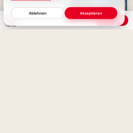
Schönes Wochenende in Sicht
- Guten Morgen Donnerstag
Ablehnen
Akzeptieren
Schönes Wochenende mit Knuddel-Igeln: Dein kuscheliger Gruß am Wintermorgen
Download
Ein schwungvoller Start ins
Lernen: Schulbeginn Grüße für
Instagram
Schönes Wochenende Bilder:
Start mit Sonne im Herzen &
Blödsinn im Kopf!
Fröhlicher Schulstart:
Gemeinsamkeit und