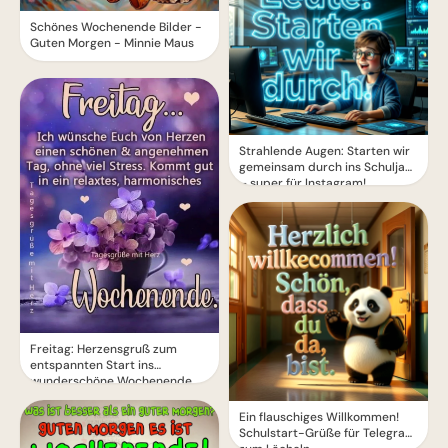
Schönes Wochenende Bilder -
Guten Morgen - Minnie Maus
Strahlende Augen: Starten wir
gemeinsam durch ins Schuljahr
– super für Instagram!
Freitag: Herzensgruß zum
entspannten Start ins
wunderschöne Wochenende
Ein flauschiges Willkommen!
Schulstart-Grüße für Telegram