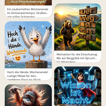
Ein zauberhaftes Wochenende
im Schneckentempo: Grüßen
mit süßer Schnecke!
Motivation für die Einschulung:
Bär am Bergpfad mit Spruch
für WhatsApp
Hoch die Hände, Wochenende!
Lustige Möwe für den
perfekten Start ins Glück.