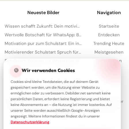
Neueste Bilder
Navigation
Wissen schafft Zukunft: Dein motivierender Gruß zum Schulstart via WhatsApp!
Startseite
Wertvolle Botschaft für WhatsApp: Bildung reift mit der Zeit heran
Entdecken
Motivation pur zum Schulstart: Ein inspirierender Spruch für Facebook!
Trending Heute
Motivierender Schulstart Spruch für WhatsApp-Nachrichten
Meistgesehen
Schulstart-Booster für WhatsApp: Bildung kennt wirklich keine Grenzen!
Sammlungen
🍪
Artikel
Wir verwenden Cookies
Cookies sind kleine Textdateien, die auf deinem Gerät
gespeichert werden, um die Nutzung einer Website zu
Über Debilder
ermöglichen oder zu verbessern. Debilder.net sammelt keine
persönlichen Daten, erfordert keine Registrierung und bietet
Debilder ist deine Plattform für die schönsten Grüße und Bilder
keine Abonnements an – die Nutzung ist immer kostenlos. Auf
zum Teilen. Entdecke unsere Sammlung und verschenke ein
unserer Seite werden ausschließlich Google-Anzeigen
Lächeln!
angezeigt. Weitere Informationen findest du in unserer
Datenschutzerklärung
.