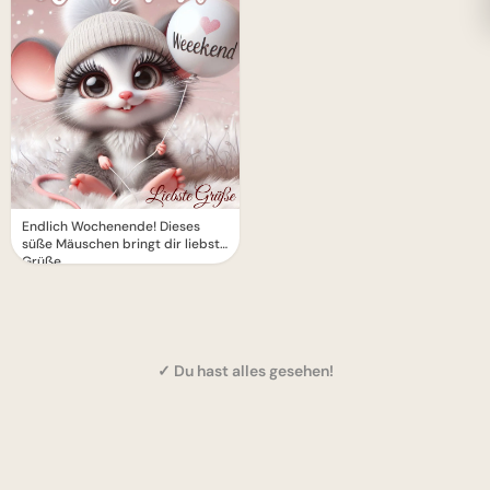
Endlich Wochenende! Dieses
süße Mäuschen bringt dir liebste
Grüße.
✓ Du hast alles gesehen!
1