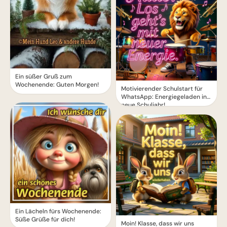
Ein süßer Gruß zum
Wochenende: Guten Morgen!
Motivierender Schulstart für
WhatsApp: Energiegeladen ins
neue Schuljahr!
Ein Lächeln fürs Wochenende:
Süße Grüße für dich!
Moin! Klasse, dass wir uns