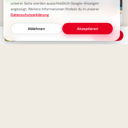
unserer Seite werden ausschließlich Google-Anzeigen
Ein fröhliches Wochenende für
angezeigt. Weitere Informationen findest du in unserer
alle
Datenschutzerklärung
.
Ein schwungvoller Start ins
Lernen: Schulbeginn Grüße für
Instagram
Ablehnen
Akzeptieren
Schönes Wochenende, guten Morgen, Kaffeegenuss
Download
Wunderschönes Wochenende
mit süßen Katzen
Fröhlicher Schulstart:
Gemeinsamkeit und
Lernfreude teilen via
WhatsApp!