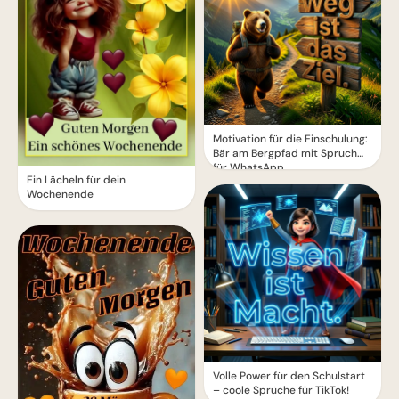
Motivation für die Einschulung:
Bär am Bergpfad mit Spruch
für WhatsApp
Ein Lächeln für dein
Wochenende
Volle Power für den Schulstart
– coole Sprüche für TikTok!