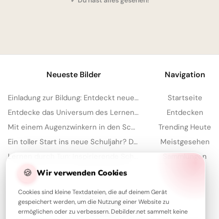
1
Neueste Bilder
Navigation
Einladung zur Bildung: Entdeckt neue Welten mit diesem Bild für Instagram!
Startseite
Entdecke das Universum des Lernens: Motivierende Schulstart-Bilder für Telegram
Entdecken
Mit einem Augenzwinkern in den Schulalltag: Motivationskick für Telegram!
Trending Heute
Ein toller Start ins neue Schuljahr? Diese Motivation teilst du per WhatsApp!
Meistgesehen
Lernen durch Tun: Inspirierende Schulstart-Motive für Instagram!
Sammlungen
Artikel
🍪
Wir verwenden Cookies
Cookies sind kleine Textdateien, die auf deinem Gerät
gespeichert werden, um die Nutzung einer Website zu
Über Debilder
ermöglichen oder zu verbessern. Debilder.net sammelt keine