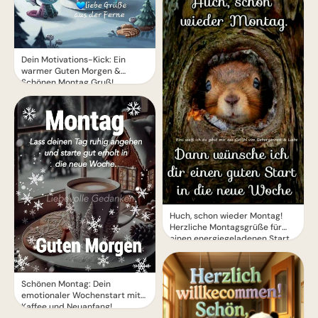
Dein Motivations-Kick: Ein
warmer Guten Morgen &
Schönen Montag Gruß!
Huch, schon wieder Montag!
Herzliche Montagsgrüße für
einen energiegeladenen Start
Schönen Montag: Dein
emotionaler Wochenstart mit
Kaffee und Neuanfang!