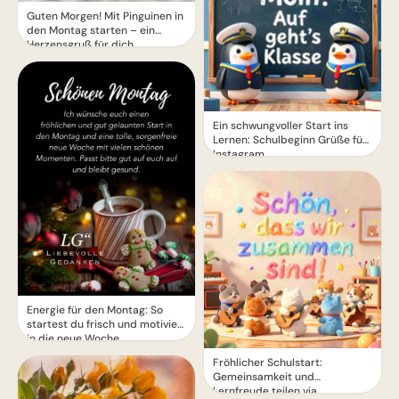
Guten Morgen! Mit Pinguinen in
den Montag starten – ein
Herzensgruß für dich
Ein schwungvoller Start ins
Lernen: Schulbeginn Grüße für
Instagram
Energie für den Montag: So
startest du frisch und motiviert
in die neue Woche
Fröhlicher Schulstart:
Gemeinsamkeit und
Lernfreude teilen via