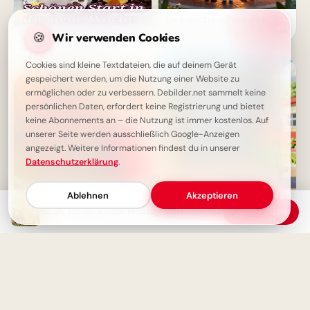
Ein guter Start: Freunde &
Wissen sammeln für Instagram
🍪
Wir verwenden Cookies
Montags Motivation: Ein
frischer Start mit Kaffee und
Blütenpracht
Cookies sind kleine Textdateien, die auf deinem Gerät
gespeichert werden, um die Nutzung einer Website zu
ermöglichen oder zu verbessern. Debilder.net sammelt keine
persönlichen Daten, erfordert keine Registrierung und bietet
keine Abonnements an – die Nutzung ist immer kostenlos. Auf
unserer Seite werden ausschließlich Google-Anzeigen
angezeigt. Weitere Informationen findest du in unserer
Datenschutzerklärung
.
Ablehnen
Akzeptieren
Schulstart Freude: Bereit für
Huch, schon wieder Montag! Herzliche Montagsgrüße für einen energiegeladenen Start
Download
heute? Witzige Bilder für
Facebook & WhatsApp!
Ein kraftvoller Montag beginnt:
Optimistisch in die
Arbeitswoche!