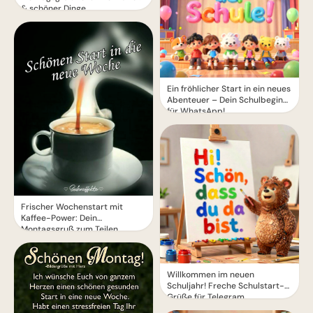
& schöner Dinge
Ein fröhlicher Start in ein neues
Abenteuer – Dein Schulbeginn
für WhatsApp!
Frischer Wochenstart mit
Kaffee-Power: Dein
Montagsgruß zum Teilen
Willkommen im neuen
Schuljahr! Freche Schulstart-
Grüße für Telegram