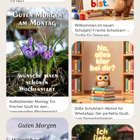
mit Herz
Willkommen im neuen
Schuljahr! Freche Schulstart-
Grüße für Telegram
Aufblühender Montag: Ein
frischer Gruß für den
Süße Schulstart-Motive für
energievollen Wochenstart
WhatsApp: Der perfekte Gruß
zum Semesterbeginn