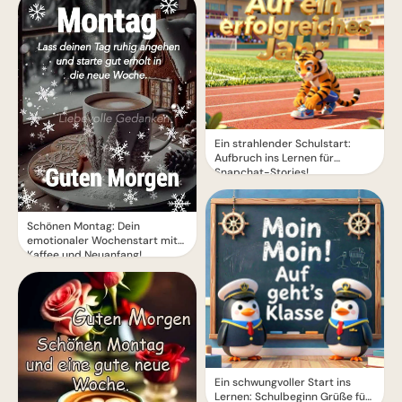
Ein strahlender Schulstart:
Aufbruch ins Lernen für
Snapchat-Stories!
Schönen Montag: Dein
emotionaler Wochenstart mit
Kaffee und Neuanfang!
Ein schwungvoller Start ins
Lernen: Schulbeginn Grüße für