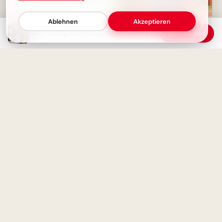
startest du frisch und motiviert
in die neue Woche
Ablehnen
Akzeptieren
Dein Montagnachmittag: Sonne, Kaffee und liebevolle Grüße für neue Kraft
Download
Schulfreunde für immer: Ein
Lächeln für Instagram & den
Neustart!
Goldener Montag: Ein
gemütlicher Start in die Woche
voller Motivation und
Ein liebevoller Schulstart:
Herzenswärme
Familie als starker Anker für
Facebook