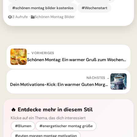
#schönen montag bilder kostenlos
#Wochenstart
3 Aufrufe
·
Schönen Montag Bilder
← VORHERIGES
Schönen Montag: Ein warmer Gruß zum Wochenstart
NÄCHSTES →
Dein Motivations-Kick: Ein warmer Guten Morgen & Schönen Montag Gruß!
🔥 Entdecke mehr in diesem Stil
Klicke auf ein Thema, das dich interessiert
#Blumen
#energetischer montag grüße
#guten morgen montag motivation