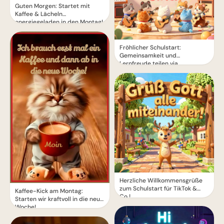
Guten Morgen: Startet mit
Kaffee & Lächeln
energiegeladen in den Montag!
Fröhlicher Schulstart:
Gemeinsamkeit und
Lernfreude teilen via
WhatsApp!
Herzliche Willkommensgrüße
zum Schulstart für TikTok &
Kaffee-Kick am Montag:
Co.!
Starten wir kraftvoll in die neue
Woche!