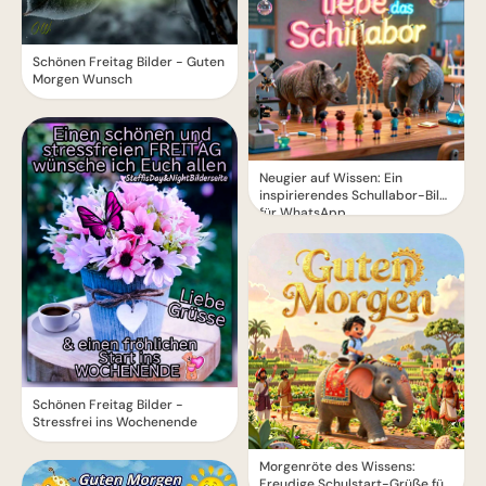
Schönen Freitag Bilder - Guten
Morgen Wunsch
Neugier auf Wissen: Ein
inspirierendes Schullabor-Bild
für WhatsApp
Schönen Freitag Bilder -
Stressfrei ins Wochenende
Morgenröte des Wissens:
Freudige Schulstart-Grüße für