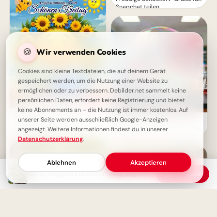
Snapchat teilen
🍪
Wir verwenden Cookies
Cookies sind kleine Textdateien, die auf deinem Gerät
gespeichert werden, um die Nutzung einer Website zu
ermöglichen oder zu verbessern. Debilder.net sammelt keine
persönlichen Daten, erfordert keine Registrierung und bietet
keine Abonnements an – die Nutzung ist immer kostenlos. Auf
Schönen Freitag! Guten
unserer Seite werden ausschließlich Google-Anzeigen
Voller Freude zur Schule! Ein
Morgen & guten Start ins
motivierender Spruch für dein
angezeigt. Weitere Informationen findest du in unserer
Wochenende
Pinterest
Datenschutzerklärung
.
Ablehnen
Akzeptieren
Guten Morgen! Ein toller Freitag beginnt
Download