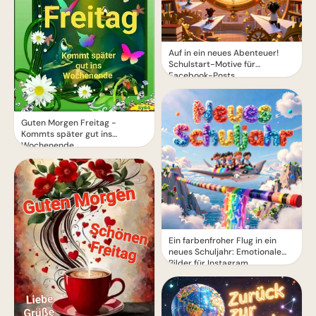
Auf in ein neues Abenteuer!
Schulstart-Motive für
Facebook-Posts
Guten Morgen Freitag -
Kommts später gut ins
Wochenende
Ein farbenfroher Flug in ein
neues Schuljahr: Emotionale
Bilder für Instagram