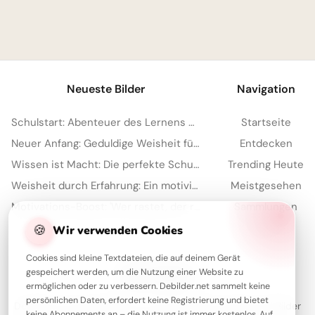
1
Neueste Bilder
Navigation
Schulstart: Abenteuer des Lernens entdecken – perfekte Inspiration für Instagram
Startseite
Neuer Anfang: Geduldige Weisheit für dein Schuljahr auf Instagram.
Entdecken
Wissen ist Macht: Die perfekte Schulstart-Botschaft für Instagram!
Trending Heute
Weisheit durch Erfahrung: Ein motivierender Spruch für Facebook zum Schulstart.
Meistgesehen
Motivations-Boost: 'Wer rastet, der rostet' für deine Facebook-Timeline!
Sammlungen
Artikel
🍪
Wir verwenden Cookies
Cookies sind kleine Textdateien, die auf deinem Gerät
gespeichert werden, um die Nutzung einer Website zu
Über Debilder
ermöglichen oder zu verbessern. Debilder.net sammelt keine
persönlichen Daten, erfordert keine Registrierung und bietet
Debilder ist deine Plattform für die schönsten Grüße und Bilder
keine Abonnements an – die Nutzung ist immer kostenlos. Auf