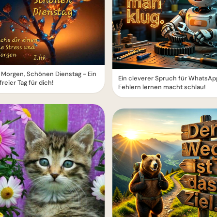
Morgen, Schönen Dienstag - Ein
Ein cleverer Spruch für WhatsAp
freier Tag für dich!
Fehlern lernen macht schlau!