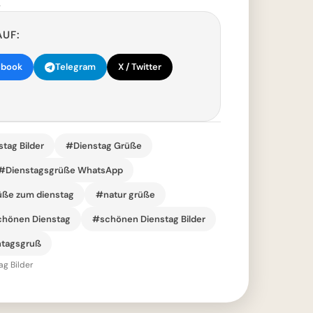
.
AUF:
ebook
Telegram
X / Twitter
tag Bilder
#Dienstag Grüße
#Dienstagsgrüße WhatsApp
ße zum dienstag
#natur grüße
hönen Dienstag
#schönen Dienstag Bilder
tagsgruß
g Bilder