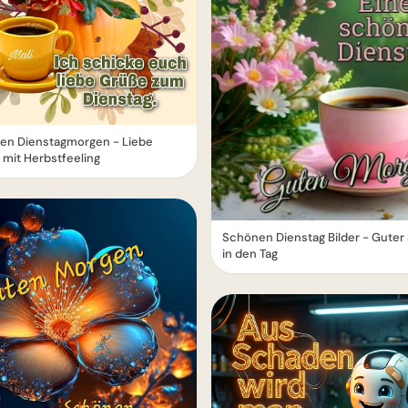
en Dienstagmorgen - Liebe
mit Herbstfeeling
Schönen Dienstag Bilder - Guter 
in den Tag