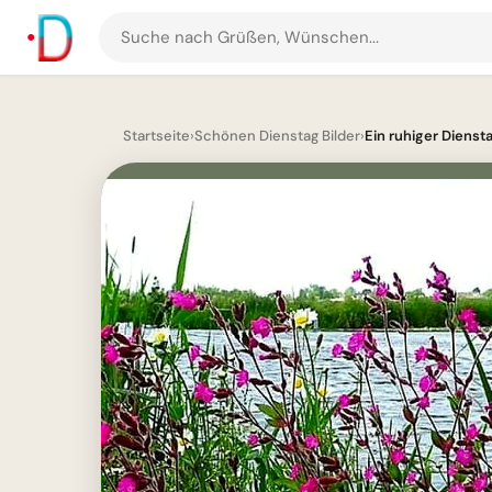
Suche
nach
Grüßen
und
Startseite
›
Schönen Dienstag Bilder
›
Ein ruhiger Dienst
Bildern