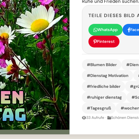
Ruhe und Frieden suchen
TEILE DIESES BILD 
WhatsApp
Fac
Pinterest
#Blumen Bilder
#Diens
#Dienstag Motivation
#friedliche bilder
#grü
#ruhiger dienstag
#Sc
#Tagesgruß
#wochen
33 Aufrufe
·
Schönen Diensta