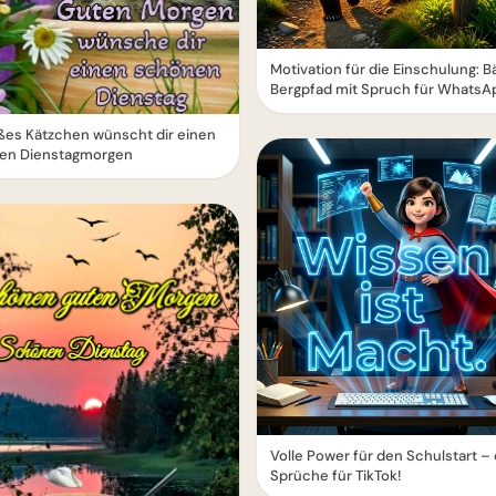
Motivation für die Einschulung: B
Bergpfad mit Spruch für WhatsA
ßes Kätzchen wünscht dir einen
en Dienstagmorgen
Volle Power für den Schulstart –
Sprüche für TikTok!