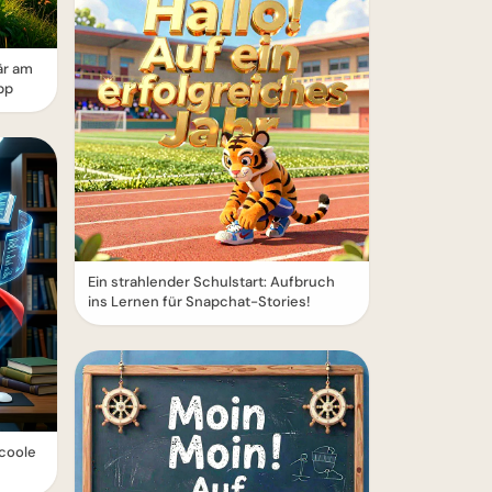
är am
pp
Ein strahlender Schulstart: Aufbruch
ins Lernen für Snapchat-Stories!
 coole