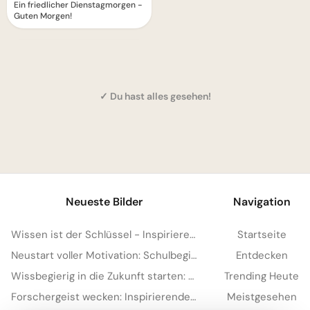
Ein friedlicher Dienstagmorgen -
Guten Morgen!
✓ Du hast alles gesehen!
1
Neueste Bilder
Navigation
Wissen ist der Schlüssel - Inspirierende Schulstart Bilder für Telegram
Startseite
Neustart voller Motivation: Schulbeginn inspirieren und auf TikTok verbreiten!
Entdecken
Wissbegierig in die Zukunft starten: Dein 'Lesen bildet' Bild für Snapchat
Trending Heute
Forschergeist wecken: Inspirierende Schulstart-Bilder für Facebook
Meistgesehen