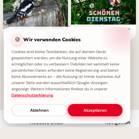
Ein ruhiger Dienstagmorgen mit
Schönen Freitag Bilder - Guten
Blumen
🍪
Wir verwenden Cookies
Morgen Gruß für WhatsApp
Cookies sind kleine Textdateien, die auf deinem Gerät
gespeichert werden, um die Nutzung einer Website zu
ermöglichen oder zu verbessern. Debilder.net sammelt keine
persönlichen Daten, erfordert keine Registrierung und bietet
✓ Du hast alles gesehen!
keine Abonnements an – die Nutzung ist immer kostenlos. Auf
unserer Seite werden ausschließlich Google-Anzeigen
angezeigt. Weitere Informationen findest du in unserer
Datenschutzerklärung
.
1
Ablehnen
Akzeptieren
Neueste Bilder
Navigation
Wissen ist der Schlüssel - Inspirierende Schulstart Bilder für Telegram
Startseite