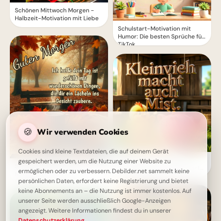
Schönen Mittwoch Morgen -
Halbzeit-Motivation mit Liebe
Schulstart-Motivation mit
Humor: Die besten Sprüche für
TikTok
🍪
Wir verwenden Cookies
Cookies sind kleine Textdateien, die auf deinem Gerät
Jeder kleine Schritt zählt:
gespeichert werden, um die Nutzung einer Website zu
Schönen Mittwoch - Guten
Motivation für den Schulstart
ermöglichen oder zu verbessern. Debilder.net sammelt keine
Morgen, ein Tag voller
auf Instagram.
persönlichen Daten, erfordert keine Registrierung und bietet
Schönheit
keine Abonnements an – die Nutzung ist immer kostenlos. Auf
unserer Seite werden ausschließlich Google-Anzeigen
angezeigt. Weitere Informationen findest du in unserer
Datenschutzerklärung
.