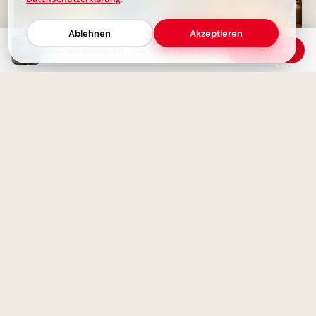
Ablehnen
Akzeptieren
Schönen Mittwoch - Blumenstrauß zum Teilen
Download
Geduld zahlt sich aus: Eine
motivierende Schulweisheit für
dein Pinterest Board
Schönen Mittwoch Bilder -
Guten Morgen Gruß für
WhatsApp
Süßes Eichhörnchen lehrt
Ordnung: Motivierende