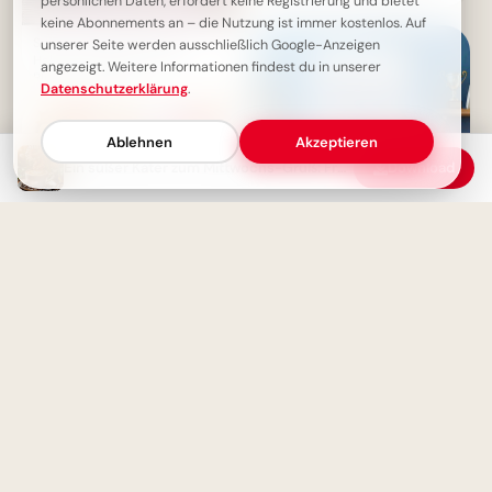
persönlichen Daten, erfordert keine Registrierung und bietet
Facebook zum Schulstart.
keine Abonnements an – die Nutzung ist immer kostenlos. Auf
Schönen Mittwoch Bilder -
unserer Seite werden ausschließlich Google-Anzeigen
Halbzeit-Motivation mit
angezeigt. Weitere Informationen findest du in unserer
Blumen & Kaffee
Datenschutzerklärung
.
Ablehnen
Akzeptieren
Ein süßer Kater zum Mittwochs-Gruß: Frühlingsgefühle für WhatsApp
Download
Ohne Fleiß kein Preis: Starte
deine Lernreise voller
Motivation für Instagram
Herbstlicher Gruß für Mittwoch
- Teddybär im Herbstwald