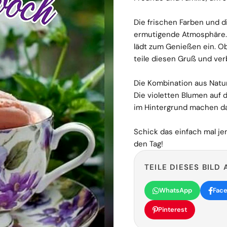
Die frischen Farben und d
ermutigende Atmosphäre.
lädt zum Genießen ein. O
teile diesen Gruß und ver
Die Kombination aus Natur
Die violetten Blumen auf 
im Hintergrund machen da
Schick das einfach mal j
den Tag!
TEILE DIESES BILD 
WhatsApp
Fac
Pinterest