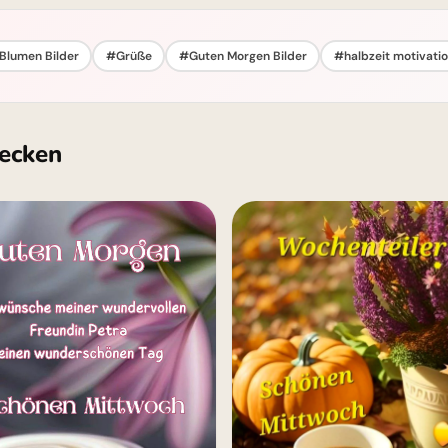
Blumen Bilder
#Grüße
#Guten Morgen Bilder
#halbzeit motivati
ecken