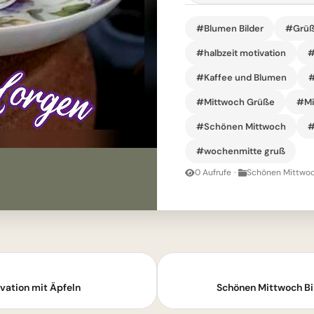
#Blumen Bilder
#Grü
#halbzeit motivation
#
#Kaffee und Blumen
#
#Mittwoch Grüße
#Mi
#Schönen Mittwoch
#
#wochenmitte gruß
0 Aufrufe
·
Schönen Mittwoc
vation mit Äpfeln
Schönen Mittwoch Bi