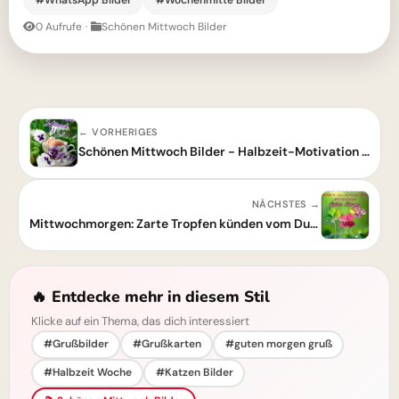
#WhatsApp Bilder
#Wochenmitte Bilder
0 Aufrufe
·
Schönen Mittwoch Bilder
← VORHERIGES
Schönen Mittwoch Bilder - Halbzeit-Motivation mit Blumen & Kaffee
NÄCHSTES →
Mittwochmorgen: Zarte Tropfen künden vom Durchhalten bis zum Abendglück
🔥 Entdecke mehr in diesem Stil
Klicke auf ein Thema, das dich interessiert
#Grußbilder
#Grußkarten
#guten morgen gruß
#Halbzeit Woche
#Katzen Bilder