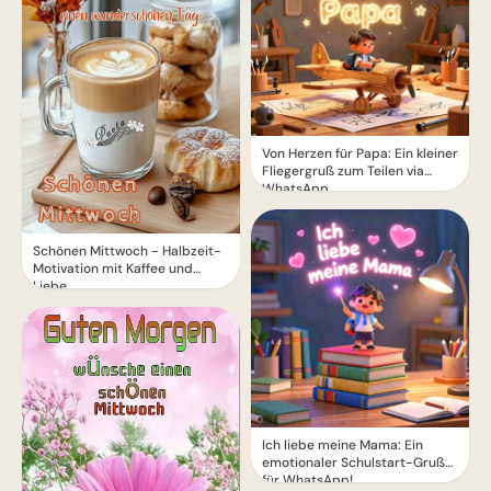
Von Herzen für Papa: Ein kleiner
Fliegergruß zum Teilen via
WhatsApp
Schönen Mittwoch - Halbzeit-
Motivation mit Kaffee und
Liebe
Ich liebe meine Mama: Ein
emotionaler Schulstart-Gruß
für WhatsApp!