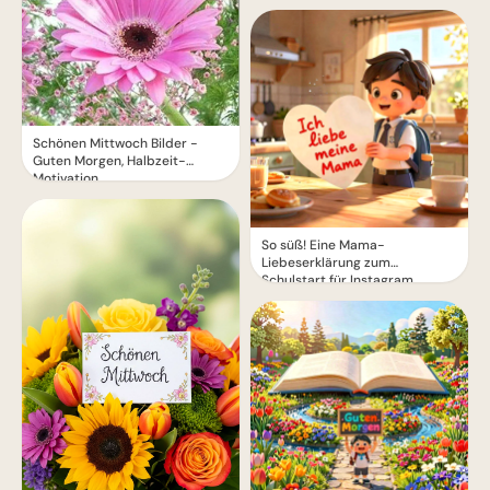
Schönen Mittwoch Bilder -
Guten Morgen, Halbzeit-
Motivation
So süß! Eine Mama-
Liebeserklärung zum
Schulstart für Instagram