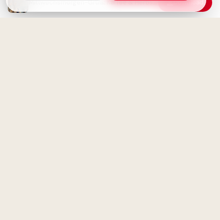
Mittwochsmorgen-Gruß: Kaffee & Herbstgefühle
Download
Ein zauberhafter Schulstart:
Motivierende Bilder für
Facebook!
Guten Morgen! ☕️ Schönen
Mittwoch Bilder & Sprüche
Ein Lächeln zum Schulstart:
Warme Grüße für dein
Instagram-Profil