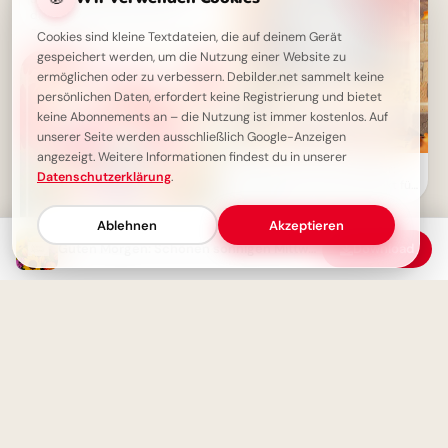
dich, die kleinen Momente zu
genießen
Cookies sind kleine Textdateien, die auf deinem Gerät
gespeichert werden, um die Nutzung einer Website zu
ermöglichen oder zu verbessern. Debilder.net sammelt keine
persönlichen Daten, erfordert keine Registrierung und bietet
keine Abonnements an – die Nutzung ist immer kostenlos. Auf
unserer Seite werden ausschließlich Google-Anzeigen
angezeigt. Weitere Informationen findest du in unserer
Wissen wächst mit Neugier:
Datenschutzerklärung
.
Schulstart-Impulse, perfekt für
Threads
Ablehnen
Akzeptieren
Guten Morgen: Schönen sonnigen Mittwoch - Halbzeit-Motivation
Download
Schönen Mittwoch: Halbzeit-
Motivation mit Blumen & Kaffee
Motivierende Worte zum