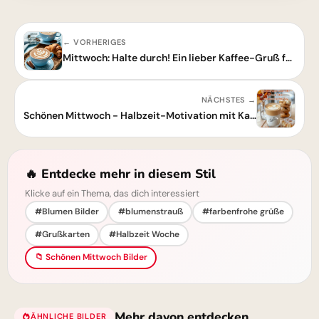
← VORHERIGES
Mittwoch: Halte durch! Ein lieber Kaffee-Gruß für deine Wochenmitte
NÄCHSTES →
Schönen Mittwoch - Halbzeit-Motivation mit Kaffee und Liebe
🔥 Entdecke mehr in diesem Stil
Klicke auf ein Thema, das dich interessiert
#Blumen Bilder
#blumenstrauß
#farbenfrohe grüße
#Grußkarten
#Halbzeit Woche
📁 Schönen Mittwoch Bilder
Mehr davon entdecken
ÄHNLICHE BILDER