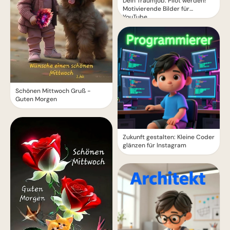
Dein Traumjob: Pilot werden!
Motivierende Bilder für
YouTube
Schönen Mittwoch Gruß -
Guten Morgen
Zukunft gestalten: Kleine Coder
glänzen für Instagram