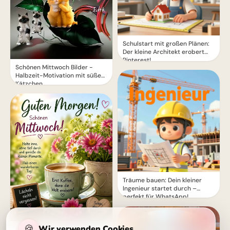
Schulstart mit großen Plänen:
Der kleine Architekt erobert
Pinterest!
Schönen Mittwoch Bilder -
Halbzeit-Motivation mit süßen
Kätzchen
Träume bauen: Dein kleiner
Ingenieur startet durch –
perfekt für WhatsApp!
🍪
Wir verwenden Cookies
Schönen Mittwoch! Erinnere