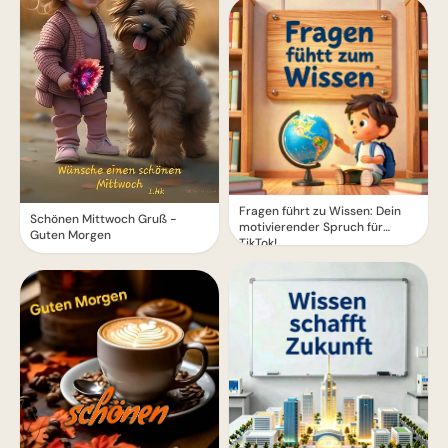
Fragen führt zu Wissen: Dein
Schönen Mittwoch Gruß -
motivierender Spruch für
Guten Morgen
TikTok!