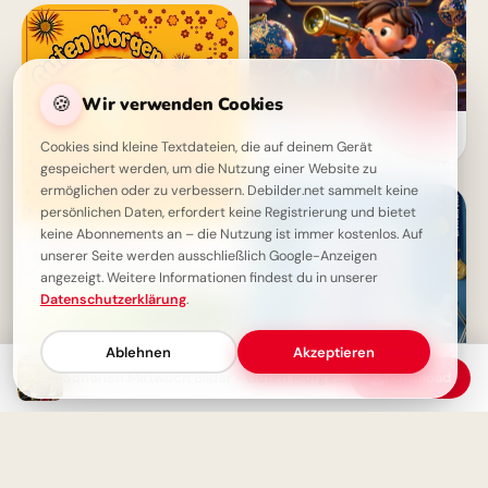
🍪
Wir verwenden Cookies
Entdecke das Universum des
Lernens: Motivierende
Cookies sind kleine Textdateien, die auf deinem Gerät
Schulstart-Bilder für Telegram
gespeichert werden, um die Nutzung einer Website zu
ermöglichen oder zu verbessern. Debilder.net sammelt keine
persönlichen Daten, erfordert keine Registrierung und bietet
keine Abonnements an – die Nutzung ist immer kostenlos. Auf
Guten Morgen! ☕️ Schönen
unserer Seite werden ausschließlich Google-Anzeigen
Mittwoch Bilder & Sprüche
angezeigt. Weitere Informationen findest du in unserer
Datenschutzerklärung
.
Ablehnen
Akzeptieren
Schönen Mittwoch Bilder - Guten Morgen, die Woche ist halbiert!
Download
Mit einem Augenzwinkern in
den Schulalltag:
Motivationskick für Telegram!