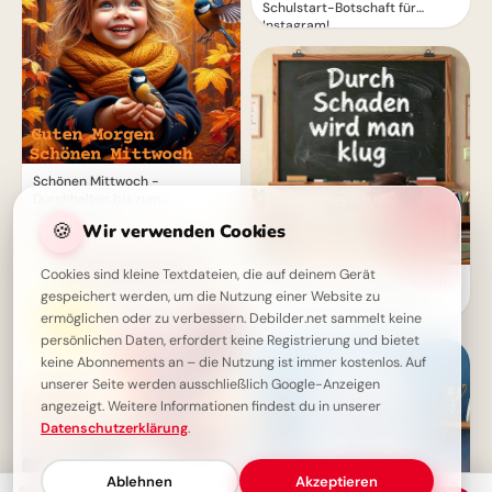
Schulstart-Botschaft für
Instagram!
Schönen Mittwoch -
Durchhalten bis zum
Wochenende
🍪
Wir verwenden Cookies
Cookies sind kleine Textdateien, die auf deinem Gerät
Weisheit durch Erfahrung: Ein
gespeichert werden, um die Nutzung einer Website zu
motivierender Spruch für
Facebook zum Schulstart.
ermöglichen oder zu verbessern. Debilder.net sammelt keine
persönlichen Daten, erfordert keine Registrierung und bietet
keine Abonnements an – die Nutzung ist immer kostenlos. Auf
unserer Seite werden ausschließlich Google-Anzeigen
angezeigt. Weitere Informationen findest du in unserer
Datenschutzerklärung
.
Ablehnen
Akzeptieren