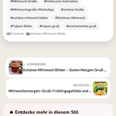
#Mittwoch Grüße
#mittwoch motivation
#Mittwochsgrüße WhatsApp
#schöne Grüße
#schöne mittwoch bilder
#Schönen Mittwoch
#Tulpen Bilder
#tulpen gruß
#wochenmitte gruß
6 Aufrufe
·
Schönen Mittwoch Bilder
← VORHERIGES
Schönen Mittwoch Bilder - Guten Morgen Gruß für WhatsApp
NÄCHSTES →
Mittwochsmorgen-Gruß: Frühlingsgefühle und gute Wünsche
🔥 Entdecke mehr in diesem Stil