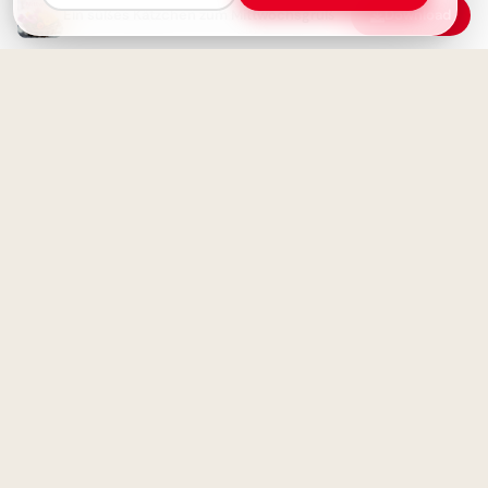
Ein süßes Kätzchen zum Mittwochsgruß
Download
Mittwochswunsch: Kaffee ist
fertig! ☕️
Ohne Fleiß kein Preis: Starte
deine Lernreise voller
Motivation für Instagram
Motivations-Boost: 'Wer rastet,
der rostet' für deine
Facebook-Timeline!
Schönen Mittwoch: Halbzeit-
Motivation mit Kaffee und
Herbstgruß