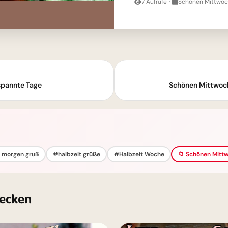
7 Aufrufe
·
Schönen Mittwoch
spannte Tage
Schönen Mittwoch
 morgen gruß
#halbzeit grüße
#Halbzeit Woche
📁 Schönen Mittw
ecken