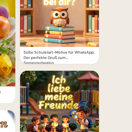
Süße Schulstart-Motive für WhatsApp:
Der perfekte Gruß zum
Semesterbeginn
n