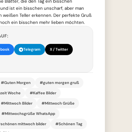
e Blätter, die den Tag ein bisschen
und ist ein bisschen unscharf, aber man
n weißen Teller erkennen. Der perfekte Gruß
h noch ein bisschen mehr lieben möchten.
AUF:
ebook
Telegram
X / Twitter
#Guten Morgen
#guten morgen gruß
zeit Woche
#Kaffee Bilder
#Mittwoch Bilder
#Mittwoch Grüße
#Mittwochsgrüße WhatsApp
schönen mittwoch bilder
#Schönen Tag