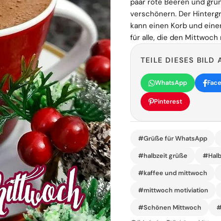
paar rote Beeren und grün
verschönern. Der Hintergr
kann einen Korb und eine
für alle, die den Mittwoc
TEILE DIESES BILD 
WhatsApp
Fac
Pinterest
#Grüße für WhatsApp
#halbzeit grüße
#Halb
#kaffee und mittwoch
#mittwoch motiviation
#Schönen Mittwoch
#