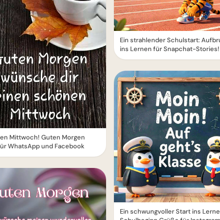
Ein strahlender Schulstart: Aufb
ins Lernen für Snapchat-Stories!
en Mittwoch! Guten Morgen
für WhatsApp und Facebook
Ein schwungvoller Start ins Lerne