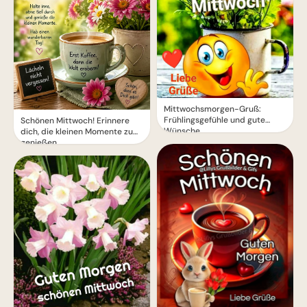
Mittwochsmorgen-Gruß:
Frühlingsgefühle und gute
Schönen Mittwoch! Erinnere
Wünsche
dich, die kleinen Momente zu
genießen