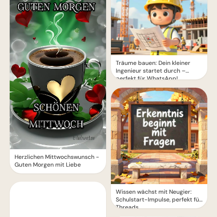
Träume bauen: Dein kleiner
Ingenieur startet durch –
perfekt für WhatsApp!
Herzlichen Mittwochswunsch -
Guten Morgen mit Liebe
Wissen wächst mit Neugier:
Schulstart-Impulse, perfekt für
Threads