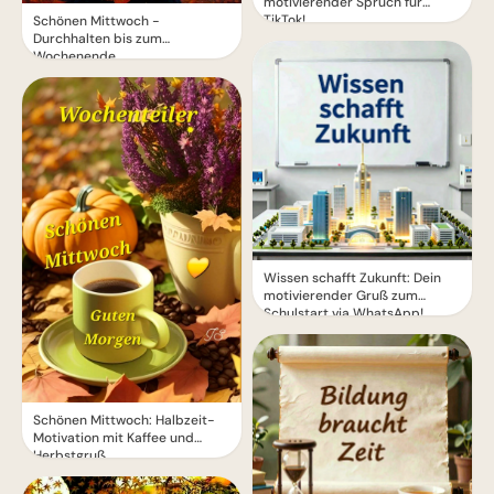
motivierender Spruch für
TikTok!
Schönen Mittwoch -
Durchhalten bis zum
Wochenende
Wissen schafft Zukunft: Dein
motivierender Gruß zum
Schulstart via WhatsApp!
Schönen Mittwoch: Halbzeit-
Motivation mit Kaffee und
Herbstgruß