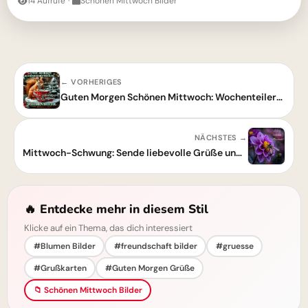
14 Aufrufe
·
Schönen Mittwoch Bilder
← VORHERIGES
Guten Morgen Schönen Mittwoch: Wochenteiler-Gruß mit niedlichem Eichhörnchen
NÄCHSTES →
Mittwoch-Schwung: Sende liebevolle Grüße und Durchhaltevermögen!
🔥 Entdecke mehr in diesem Stil
Klicke auf ein Thema, das dich interessiert
#Blumen Bilder
#freundschaft bilder
#gruesse
#Grußkarten
#Guten Morgen Grüße
📁 Schönen Mittwoch Bilder