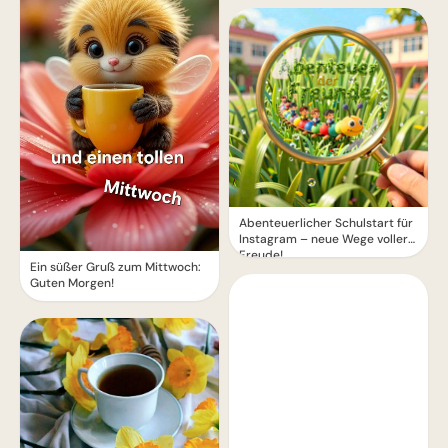
Abenteuerlicher Schulstart für
Instagram – neue Wege voller
Freude!
Ein süßer Gruß zum Mittwoch:
Guten Morgen!