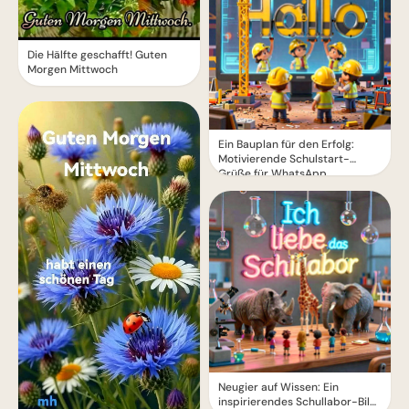
Die Hälfte geschafft! Guten
Morgen Mittwoch
Ein Bauplan für den Erfolg:
Motivierende Schulstart-
Grüße für WhatsApp
Neugier auf Wissen: Ein
inspirierendes Schullabor-Bild