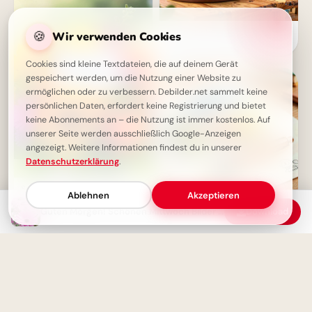
Ein fröhliches Hallo zum
🍪
Wir verwenden Cookies
Schulstart: Entdecke
Lernfreude für Pinterest!
Cookies sind kleine Textdateien, die auf deinem Gerät
gespeichert werden, um die Nutzung einer Website zu
ermöglichen oder zu verbessern. Debilder.net sammelt keine
persönlichen Daten, erfordert keine Registrierung und bietet
keine Abonnements an – die Nutzung ist immer kostenlos. Auf
unserer Seite werden ausschließlich Google-Anzeigen
angezeigt. Weitere Informationen findest du in unserer
Datenschutzerklärung
.
Schönen Mittwoch Bilder - Ein
Ablehnen
Akzeptieren
Farbiger Gruß für die
Guten Morgen! Schönen Mittwoch Bilder für WhatsApp
Download
Wochenmitte
Schulstart mit einem
Schmunzeln: Deine Facebook-
Grüße zum ABC-Abenteuer!