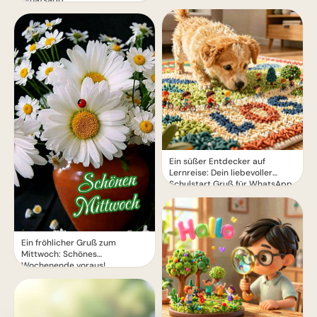
Ein süßer Entdecker auf
Lernreise: Dein liebevoller
Schulstart Gruß für WhatsApp
Ein fröhlicher Gruß zum
Mittwoch: Schönes
Wochenende voraus!