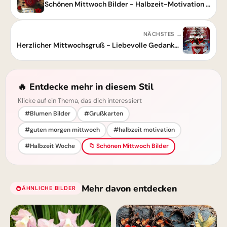
Schönen Mittwoch Bilder - Halbzeit-Motivation mit Kaffee und Liebe
NÄCHSTES →
Herzlicher Mittwochsgruß - Liebevolle Gedanken zum Durchhalten
🔥 Entdecke mehr in diesem Stil
Klicke auf ein Thema, das dich interessiert
#Blumen Bilder
#Grußkarten
#guten morgen mittwoch
#halbzeit motivation
#Halbzeit Woche
📁 Schönen Mittwoch Bilder
Mehr davon entdecken
ÄHNLICHE BILDER