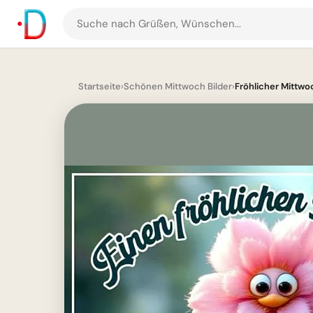
Suche
nach
Grüßen
und
Startseite
›
Schönen Mittwoch Bilder
›
Fröhlicher Mittwoch
Bildern