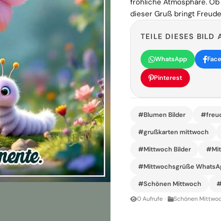
fröhliche Atmosphäre. Ob
dieser Gruß bringt Freude
TEILE DIESES BILD 
WhatsApp
Fac
Pinterest
#Blumen Bilder
#freu
#grußkarten mittwoch
#Mittwoch Bilder
#Mit
#Mittwochsgrüße WhatsA
#Schönen Mittwoch
#
0 Aufrufe
·
Schönen Mittwoc