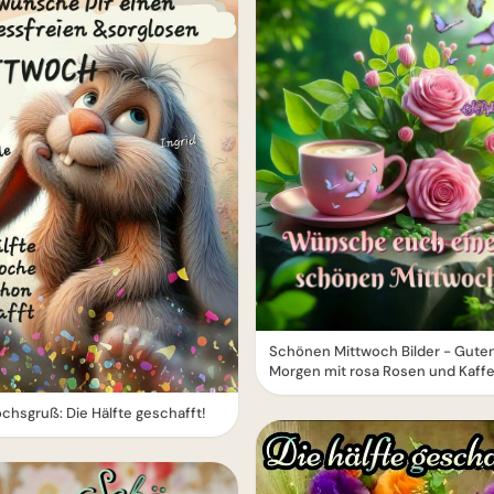
Schönen Mittwoch Bilder - Gute
Morgen mit rosa Rosen und Kaff
chsgruß: Die Hälfte geschafft!