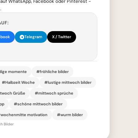
 auf WhatsApp, Facebook oder Pinterest -
.
AUF:
ebook
Telegram
X / Twitter
dige momente
#fröhliche bilder
#Halbzeit Woche
#lustige mittwoch bilder
twoch Grüße
#mittwoch sprüche
pp
#schöne mittwoch bilder
wochenmitte motivation
#wurm bilder
h Bilder