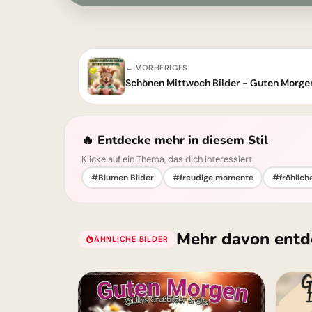
← VORHERIGES
Schönen Mittwoch Bilder - Guten Morgen, 
🔥 Entdecke mehr in diesem Stil
Klicke auf ein Thema, das dich interessiert
#Blumen Bilder
#freudige momente
#fröhliche
Mehr davon entd
ÄHNLICHE BILDER