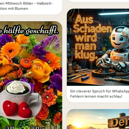
n Mittwoch Bilder - Halbzeit-
tion mit Blumen
Ein cleverer Spruch für WhatsAp
Fehlern lernen macht schlau!