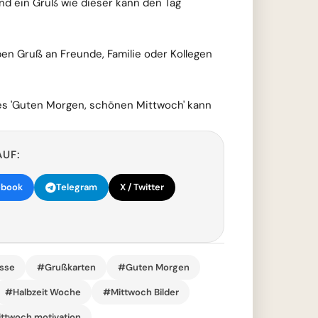
nd ein Gruß wie dieser kann den Tag
ieben Gruß an Freunde, Familie oder Kollegen
hes 'Guten Morgen, schönen Mittwoch' kann
AUF:
ebook
Telegram
X / Twitter
sse
#Grußkarten
#Guten Morgen
#Halbzeit Woche
#Mittwoch Bilder
ttwoch motivation