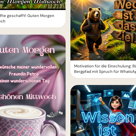
lfte geschafft! Guten Morgen
och
Motivation für die Einschulung: B
Bergpfad mit Spruch für WhatsA