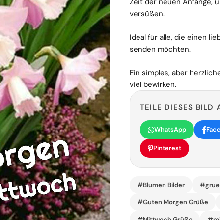
Zeit der neuen Anfänge, u
versüßen.
Ideal für alle, die einen l
senden möchten.
Ein simples, aber herzlic
viel bewirken.
TEILE DIESES BILD 
WhatsApp
Fac
Pinterest
#Blumen Bilder
#grue
#Guten Morgen Grüße
#Mittwoch Grüße
#mi