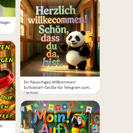
rbiger
Ein flauschiges Willkommen!
Schulstart-Grüße für Telegram zum
Lächeln
ch