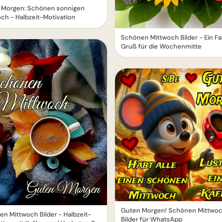
 Morgen: Schönen sonnigen
ch - Halbzeit-Motivation
Schönen Mittwoch Bilder - Ein Fa
Gruß für die Wochenmitte
Guten Morgen! Schönen Mittwo
n Mittwoch Bilder - Halbzeit-
Bilder für WhatsApp