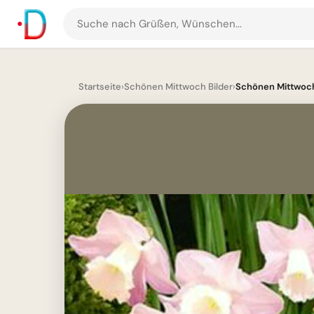
Suche
nach
Grüßen
und
Startseite
›
Schönen Mittwoch Bilder
›
Schönen Mittwoch 
Bildern