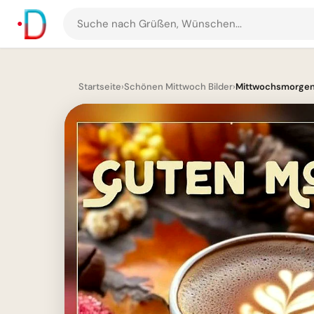
Suche
nach
Grüßen
und
Startseite
›
Schönen Mittwoch Bilder
›
Mittwochsmorgen-
Bildern