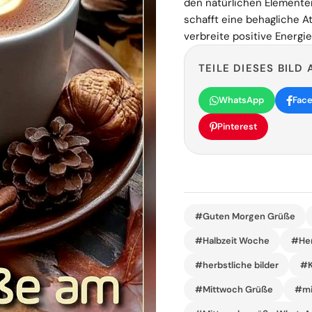
den natürlichen Elemente
schafft eine behagliche At
verbreite positive Energie
TEILE DIESES BILD 
WhatsApp
Fac
Pinterest
#Guten Morgen Grüße
#Halbzeit Woche
#Her
#herbstliche bilder
#K
#Mittwoch Grüße
#mi