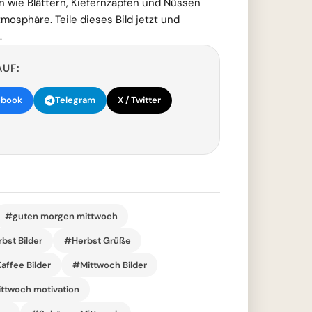
n wie Blättern, Kiefernzapfen und Nüssen
mosphäre. Teile dieses Bild jetzt und
.
AUF:
ebook
Telegram
X / Twitter
#guten morgen mittwoch
bst Bilder
#Herbst Grüße
affee Bilder
#Mittwoch Bilder
ttwoch motivation