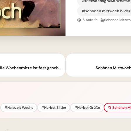
#Mittwochsgrüße WhatsA
#schönen mittwoch bilder
16 Aufrufe
·
Schönen Mittwoc
Ein bunter Mittwochsgruß: Halte durch, die Wochenmitte ist fast geschafft!
Schönen Mittwoch
#Halbzeit Woche
#Herbst Bilder
#Herbst Grüße
📁 Schönen Mi